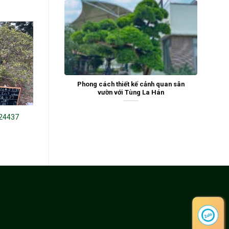
Phong cách thiết kế cảnh quan sân
vườn với Tùng La Hán
24437
Đỗ Quyên 24435
Đỗ quyên 24084