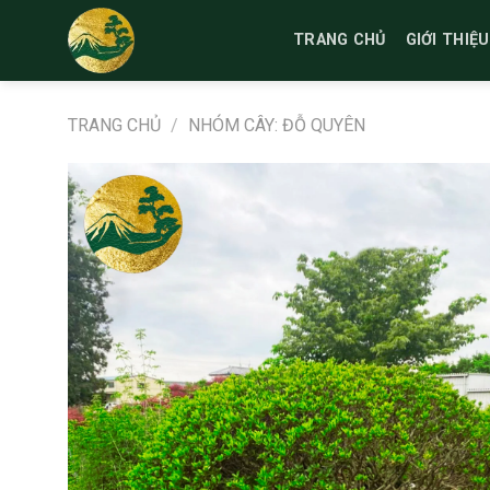
Bỏ
qua
TRANG CHỦ
GIỚI THIỆU
nội
dung
TRANG CHỦ
/
NHÓM CÂY: ĐỖ QUYÊN