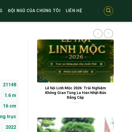
G
ĐỘI NGŨ CỦA CHÚNG TÔI
LIÊN HỆ
21148
Lễ hội Linh Mộc 2026: Trải Nghiệm
Không Gian Tùng La Hán Nhật Bản
1.6 m
Đẳng Cấp
16 cm
ng trực
2022