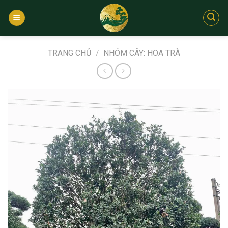
Bỏ
qua
nội
dung
TRANG CHỦ
/
NHÓM CÂY: HOA TRÀ