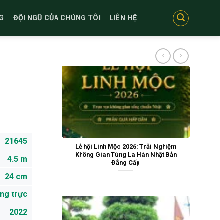
G
ĐỘI NGŨ CỦA CHÚNG TÔI
LIÊN HỆ
21645
Lễ hội Linh Mộc 2026: Trải Nghiệm
Không Gian Tùng La Hán Nhật Bản
4.5 m
Đẳng Cấp
24 cm
ng trực
2022