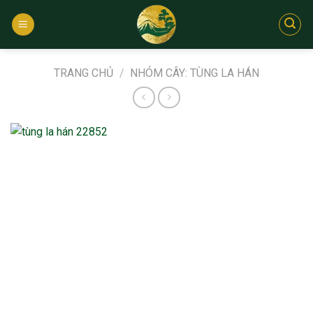
Bỏ
qua
nội
dung
TRANG CHỦ
/
NHÓM CÂY: TÙNG LA HÁN