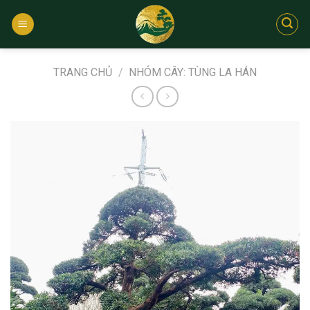
Bỏ
qua
nội
dung
TRANG CHỦ
/
NHÓM CÂY: TÙNG LA HÁN