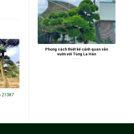
Phong cách thiết kế cảnh quan sân
vườn với Tùng La Hán
n 21387
Tùng La Hán 242045
Tùng La Hán 242697