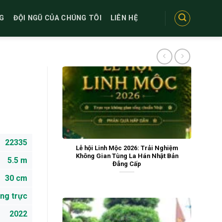
G
ĐỘI NGŨ CỦA CHÚNG TÔI
LIÊN HỆ
22335
Lễ hội Linh Mộc 2026: Trải Nghiệm
Không Gian Tùng La Hán Nhật Bản
5.5 m
Đẳng Cấp
30 cm
ng trực
2022