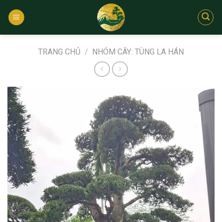
Bỏ
qua
nội
dung
TRANG CHỦ
/
NHÓM CÂY: TÙNG LA HÁN