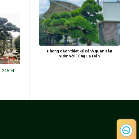
Phong cách thiết kế cảnh quan sân
vườn với Tùng La Hán
n 24594
Tùng la hán 221253