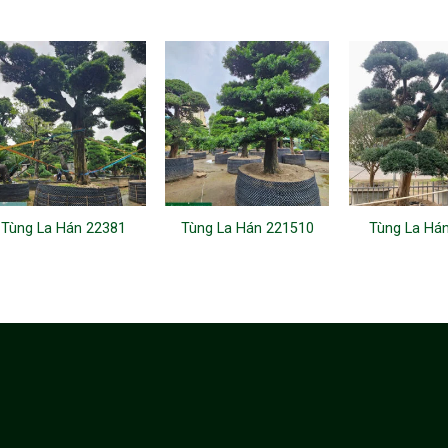
Tùng La Hán 22381
Tùng La Hán 221510
Tùng La Há