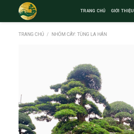
Bỏ
qua
TRANG CHỦ
GIỚI THIỆU
nội
dung
TRANG CHỦ
/
NHÓM CÂY: TÙNG LA HÁN