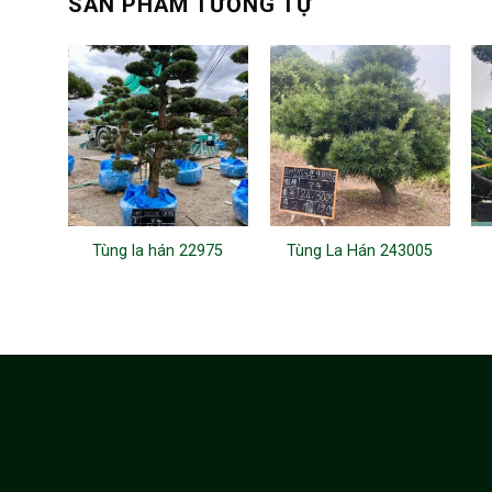
SẢN PHẨM TƯƠNG TỰ
Tùng la hán 22975
Tùng La Hán 243005