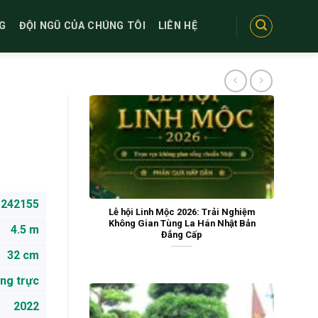
G
ĐỘI NGŨ CỦA CHÚNG TÔI
LIÊN HỆ
242155
Lễ hội Linh Mộc 2026: Trải Nghiệm
Không Gian Tùng La Hán Nhật Bản
4.5 m
Đẳng Cấp
32 cm
ng trực
2022