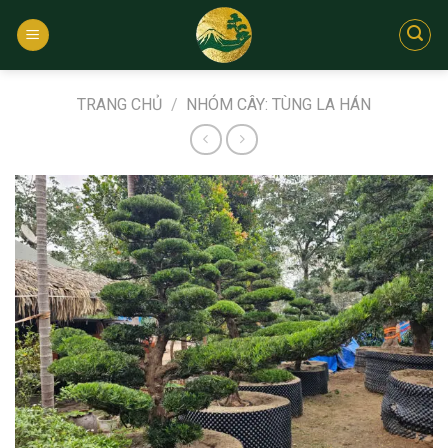
Bỏ
qua
nội
dung
TRANG CHỦ
/
NHÓM CÂY: TÙNG LA HÁN