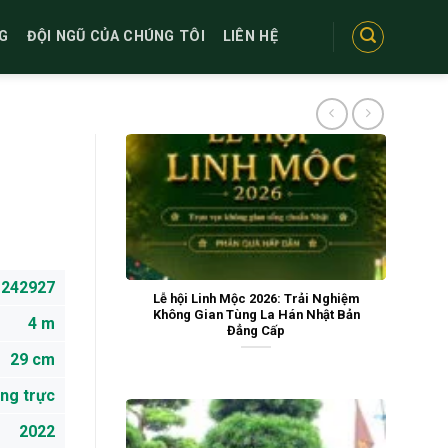
G
ĐỘI NGŨ CỦA CHÚNG TÔI
LIÊN HỆ
242927
Lễ hội Linh Mộc 2026: Trải Nghiệm
Không Gian Tùng La Hán Nhật Bản
4 m
Đẳng Cấp
29 cm
ng trực
2022