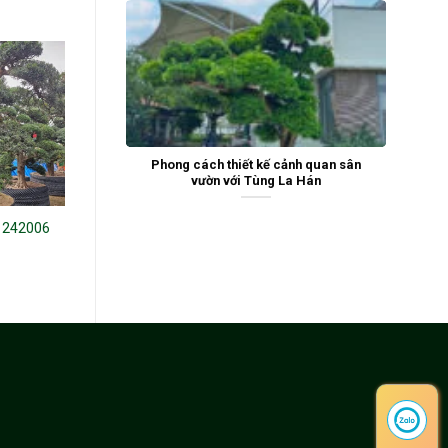
Phong cách thiết kế cảnh quan sân
vườn với Tùng La Hán
 242006
Tùng La Hán 23143
Tùng la hán 19212