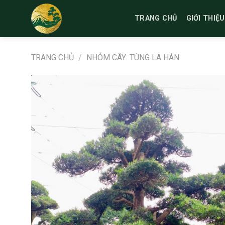
Bỏ
qua
TRANG CHỦ
GIỚI THIỆU
nội
dung
TRANG CHỦ
/
NHÓM CÂY: TÙNG LA HÁN