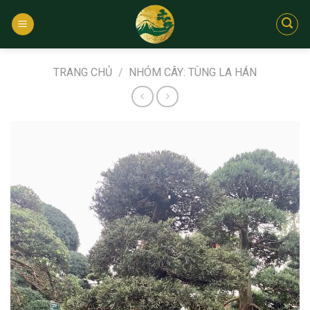
Bỏ
qua
nội
dung
TRANG CHỦ
/
NHÓM CÂY: TÙNG LA HÁN