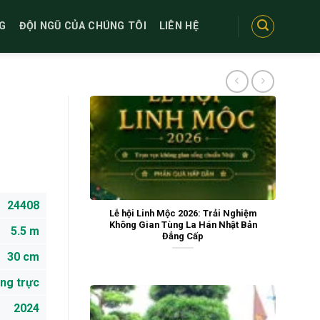
G
ĐỘI NGŨ CỦA CHÚNG TÔI
LIÊN HỆ
24408
Lễ hội Linh Mộc 2026: Trải Nghiệm
Không Gian Tùng La Hán Nhật Bản
5.5 m
Đẳng Cấp
30 cm
ng trực
2024