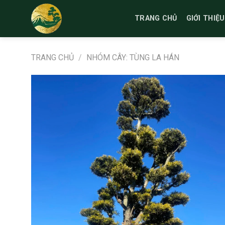
Bỏ
qua
TRANG CHỦ
GIỚI THIỆU
nội
dung
TRANG CHỦ
/
NHÓM CÂY: TÙNG LA HÁN