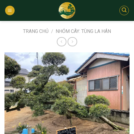
Bỏ
qua
nội
dung
TRANG CHỦ
/
NHÓM CÂY: TÙNG LA HÁN