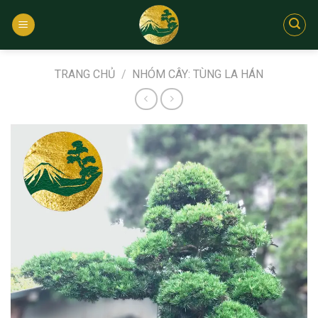
Bỏ
qua
nội
dung
TRANG CHỦ
/
NHÓM CÂY: TÙNG LA HÁN