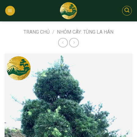
Bỏ
qua
nội
dung
TRANG CHỦ
/
NHÓM CÂY: TÙNG LA HÁN