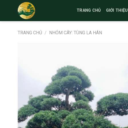
Bỏ
qua
TRANG CHỦ
GIỚI THIỆU
nội
dung
TRANG CHỦ
/
NHÓM CÂY: TÙNG LA HÁN