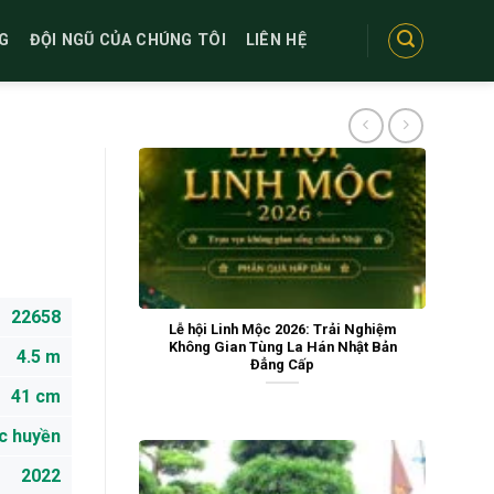
G
ĐỘI NGŨ CỦA CHÚNG TÔI
LIÊN HỆ
22658
Lễ hội Linh Mộc 2026: Trải Nghiệm
Không Gian Tùng La Hán Nhật Bản
4.5 m
Đẳng Cấp
41 cm
c huyền
2022