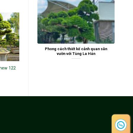
Phong cách thiết kế cảnh quan sân
vườn với Tùng La Hán
 new 122
Tùng La Hán 24014
Tùng la hán 19343