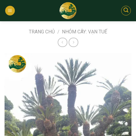
Bỏ
qua
nội
dung
TRANG CHỦ
/
NHÓM CÂY: VẠN TUẾ