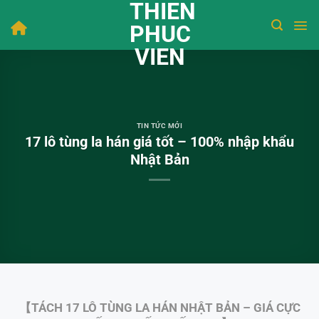
THIEN
Bỏ
qua
PHUC
nội
VIEN
dung
TIN TỨC MỚI
17 lô tùng la hán giá tốt – 100% nhập khẩu
Nhật Bản
【TÁCH 17 LÔ TÙNG LA HÁN NHẬT BẢN – GIÁ CỰC