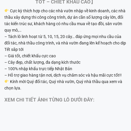
TỐT – CHIẾT KHẤU CAO】
Cực kỳ thích hợp cho các nhà vườn nhập về kinh doanh, các nhà
thầu xây dựng thi công công trình, dự án cần số lượng cây lớn, đối
tác kiến trúc sư, khách hàng có nhu cầu mua về tạo đồi, sân vườn
quy mô,…
– Tách lô linh hoạt từ 5, 10, 15, 20 cây… đáp ứng mọi nhu cầu của
đối tác, nhà thầu công trình, và nhà vườn đang lên kế hoạch cho dịp
Tết sắp tới
– Giá tốt, chiết khấu cực cao
– Cây đẹp, chất lượng, đa dạng kích thước
– 100% nhập khẩu trực tiếp Nhật Bản
– Hỗ trợ giao hàng tận nơi, dịch vụ chăm sóc và hậu mãi cực tốt!!
Kính mời Quý đối tác, Quý nhà vườn, Quý nhà thầu qua xem và
chọn lựa.
XEM CHI TIẾT ẢNH TỪNG LÔ DƯỚI ĐÂY: