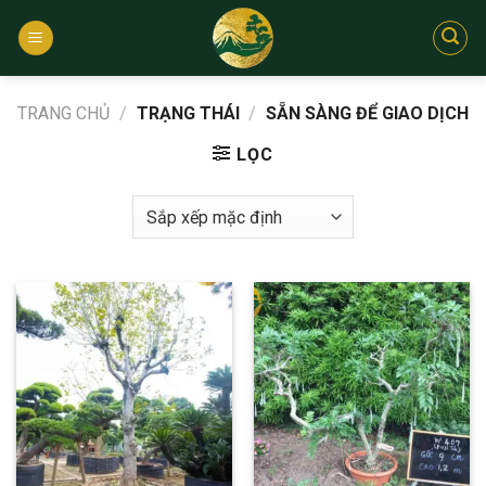
Bỏ
qua
nội
dung
TRANG CHỦ
/
TRẠNG THÁI
/
SẴN SÀNG ĐỂ GIAO DỊCH
LỌC