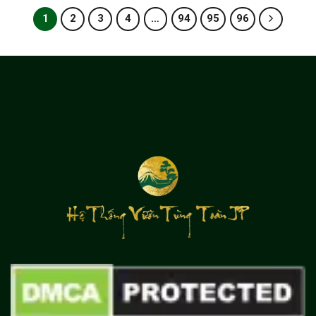
1
2
3
4
…
94
95
96