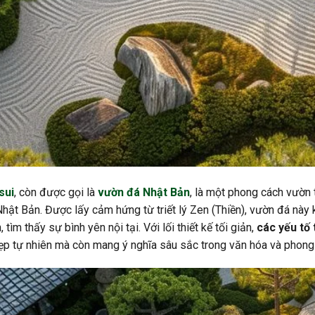
sui
, còn được gọi là
vườn đá Nhật Bản
, là một phong cách vườn 
hật Bản. Được lấy cảm hứng từ triết lý Zen (Thiền), vườn đá này 
, tìm thấy sự bình yên nội tại. Với lối thiết kế tối giản,
các yếu tố
ẹp tự nhiên mà còn mang ý nghĩa sâu sắc trong văn hóa và phong