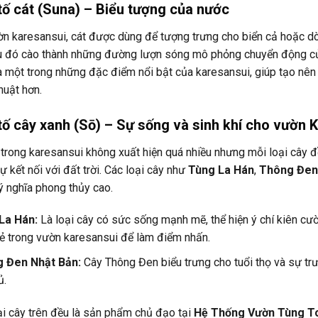
tố cát (Suna) – Biểu tượng của nước
ờn karesansui, cát được dùng để tượng trưng cho biển cả hoặc d
au đó cào thành những đường lượn sóng mô phỏng chuyển động củ
là một trong những đặc điểm nổi bật của karesansui, giúp tạo nê
huật hơn.
tố cây xanh (Sō) – Sự sống và sinh khí cho vườn 
trong karesansui không xuất hiện quá nhiều nhưng mỗi loại cây 
ự kết nối với đất trời. Các loại cây như
Tùng La Hán
,
Thông Đen
ý nghĩa phong thủy cao.
La Hán:
Là loại cây có sức sống mạnh mẽ, thể hiện ý chí kiên cườn
lẻ trong vườn karesansui để làm điểm nhấn.
 Đen Nhật Bản:
Cây Thông Đen biểu trưng cho tuổi thọ và sự tr
ủ.
ại cây trên đều là sản phẩm chủ đạo tại
Hệ Thống Vườn Tùng T