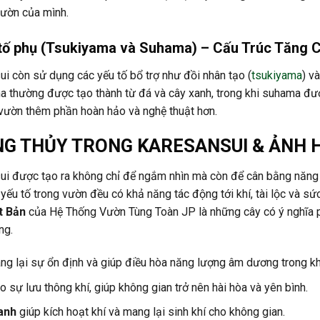
vườn của mình.
 tố phụ (Tsukiyama và Suhama) – Cấu Trúc Tăng 
i còn sử dụng các yếu tố bổ trợ như đồi nhân tạo (
tsukiyama
) v
a thường được tạo thành từ đá và cây xanh, trong khi suhama đư
 vườn thêm phần hoàn hảo và nghệ thuật hơn.
G THỦY TRONG KARESANSUI & ẢNH 
ui được tạo ra không chỉ để ngắm nhìn mà còn để cân bằng năng
 yếu tố trong vườn đều có khả năng tác động tới khí, tài lộc và sứ
t Bản
của Hệ Thống Vườn Tùng Toàn JP là những cây có ý nghĩa p
ng.
g lại sự ổn định và giúp điều hòa năng lượng âm dương trong kh
o sự lưu thông khí, giúp không gian trở nên hài hòa và yên bình.
anh
giúp kích hoạt khí và mang lại sinh khí cho không gian.