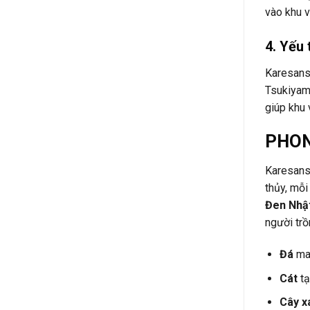
vào khu 
4. Yếu
Karesansu
Tsukiyam
giúp khu
PHON
Karesans
thủy, mỗi
Đen Nhậ
người trồ
Đá
man
Cát
tạ
Cây x