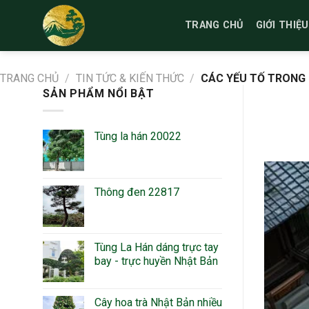
Bỏ
qua
TRANG CHỦ
GIỚI THIỆU
nội
dung
TRANG CHỦ
/
TIN TỨC & KIẾN THỨC
/
CÁC YẾU TỐ TRONG 
SẢN PHẨM NỔI BẬT
Tùng la hán 20022
Thông đen 22817
Tùng La Hán dáng trực tay
bay - trực huyền Nhật Bản
Cây hoa trà Nhật Bản nhiều