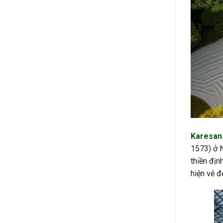
Karesan
1573) ở N
thiền định
hiện vẻ đ