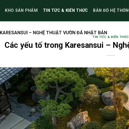
KHO SẢN PHẨM
TIN TỨC & KIẾN THỨC
BẢN ĐỒ HỆ THỐN
KARESANSUI – NGHỆ THUẬT VƯỜN ĐÁ NHẬT BẢN
TIN TỨC & KIẾN THỨC
Các yếu tố trong Karesansui – Ngh