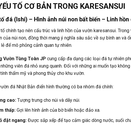
YẾU TỐ CƠ BẢN TRONG KARESANSUI
tố đá (Ishi) – Hình ảnh núi non bất biến – Linh hồ
 tố chính tạo nên cấu trúc và linh hồn của vườn karesansui. Tron
n của núi non, đồng thời mang ý nghĩa sâu sắc về sự bình an và 
 lẻ để mô phỏng cảnh quan tự nhiên.
g Vườn Tùng Toàn JP
cung cấp đa dạng các loại đá tự nhiên ph
những viên đá nhỏ xung quanh. Đối với những ai muốn tạo không g
 tính thẩm mỹ và phong thủy cho khu vườn.
vườn đá Nhật Bản điển hình thường có ba nhóm đá chính:
ng cao:
Tượng trưng cho núi và dãy núi.
m thấp:
Gợi lên hình ảnh của bờ biển hoặc đảo xa.
ỏ đặt ngang:
Được sắp xếp để tạo cảm giác dòng nước, suối chả