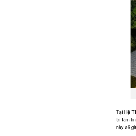
Tại
Hệ T
trị tâm l
này sẽ gi