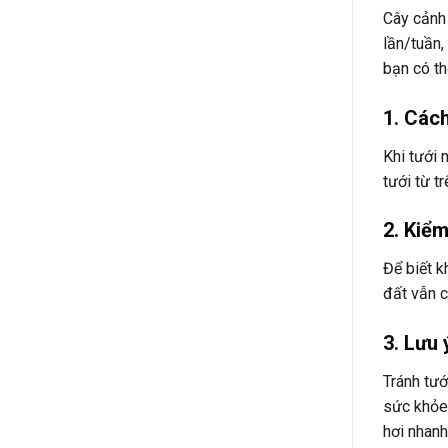
Cây cảnh 
lần/tuần,
bạn có th
1. Các
Khi tưới 
tưới từ t
2. Kiểm
Để biết k
đất vẫn c
3. Lưu 
Tránh tướ
sức khỏe 
hơi nhan