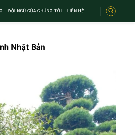
G
ĐỘI NGŨ CỦA CHÚNG TÔI
LIÊN HỆ
nh Nhật Bản