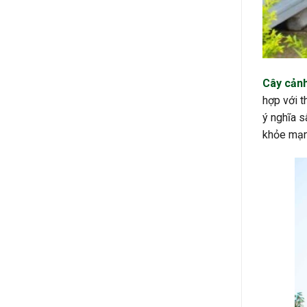
Cây cản
hợp với 
ý nghĩa s
khỏe mạnh