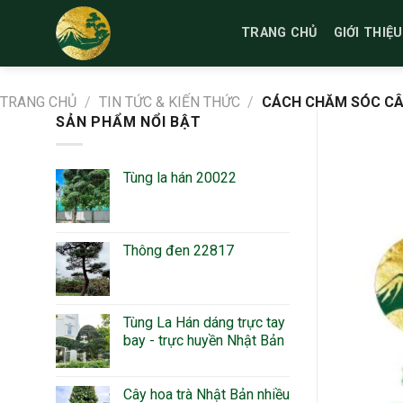
Bỏ
qua
TRANG CHỦ
GIỚI THIỆU
nội
dung
TRANG CHỦ
/
TIN TỨC & KIẾN THỨC
/
CÁCH CHĂM SÓC CÂ
SẢN PHẨM NỔI BẬT
Tùng la hán 20022
Thông đen 22817
Tùng La Hán dáng trực tay
bay - trực huyền Nhật Bản
Cây hoa trà Nhật Bản nhiều