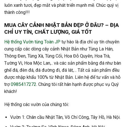
luôn xanh tươi, đẹp mắt và phát triển mạnh mẽ. Chúc quý vị
thành công!!!
MUA CÂY CẢNH NHẬT BẢN ĐẸP Ở ĐÂU? – ĐỊA
CHỈ UY TÍN, CHẤT LƯỢNG, GIÁ TỐT
Hệ thống Vườn tùng Toàn JP
tự hào là địa chỉ uy tín chuyên
cung cấp các dòng cây cảnh Nhật Bản như Tùng La Hán,
Thông Đen, Tùng Xà, Tùng Cối, Hoa Đỗ Quyên, Hoa Trà,
Tường Vi, Hoa Mộc Lan,.. và các sản phẩm bằng đá như bàn
ghế đá, đèn đá, đá đường đi, đá lát,… Tất cả sản phẩm đều
được nhập khẩu 100% từ Nhật Bản. Liên hệ để tư vấn và hỗ
trợ
0985417272
. Chúng tôi rất hân hạnh được phục vụ Quý
khách!
Hệ thống các vườn của chúng tôi:
Vườn 1: Chân cầu Nhật Tân, Võ Chí Công, Tây Hồ, Hà Nội.