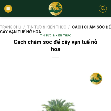
Bỏ
qua
nội
dung
TRANG CHỦ
/
TIN TỨC & KIẾN THỨC
/
CÁCH CHĂM SÓC ĐỂ
CÂY VẠN TUẾ NỞ HOA
TIN TỨC & KIẾN THỨC
Cách chăm sóc để cây vạn tuế nở
hoa