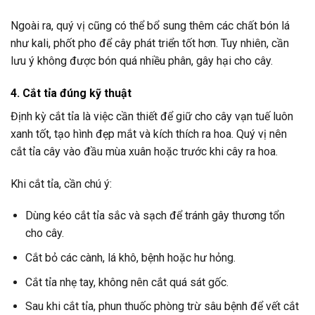
Ngoài ra, quý vị cũng có thể bổ sung thêm các chất bón lá
như kali, phốt pho để cây phát triển tốt hơn. Tuy nhiên, cần
lưu ý không được bón quá nhiều phân, gây hại cho cây.
4. Cắt tỉa đúng kỹ thuật
Định kỳ cắt tỉa là việc cần thiết để giữ cho cây vạn tuế luôn
xanh tốt, tạo hình đẹp mắt và kích thích ra hoa. Quý vị nên
cắt tỉa cây vào đầu mùa xuân hoặc trước khi cây ra hoa.
Khi cắt tỉa, cần chú ý:
Dùng kéo cắt tỉa sắc và sạch để tránh gây thương tổn
cho cây.
Cắt bỏ các cành, lá khô, bệnh hoặc hư hỏng.
Cắt tỉa nhẹ tay, không nên cắt quá sát gốc.
Sau khi cắt tỉa, phun thuốc phòng trừ sâu bệnh để vết cắt