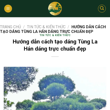
Bỏ
qua
nội
dung
TRANG CHỦ
/
TIN TỨC & KIẾN THỨC
/
HƯỚNG DẪN CÁCH
TẠO DÁNG TÙNG LA HÁN DÁNG TRỰC CHUẨN ĐẸP
TIN TỨC & KIẾN THỨC
Hướng dẫn cách tạo dáng Tùng La
Hán dáng trực chuẩn đẹp