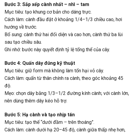
Bước 3: Sắp xếp cành nhất – nhì – tam
Mục tiêu: tạo khung cơ bản cho dáng trực.
Cách làm: cành đầu đặt ở khoảng 1/4–1/3 chiều cao, hơi
hướng về trước.
Bổ sung: cành thứ hai đối diện và cao hơn, cành thứ ba lùi
sau tạo chiều sâu.
Ghi nhớ: bước này quyết định tỷ lệ tổng thể của cây.
Bước 4: Quấn dây đúng kỹ thuật
Mục tiêu: giữ form mà không làm tổn hại vỏ cây.
Cách làm: quấn từ thân chính ra cành, theo góc khoảng 45
độ.
Mẹo: chọn dây bằng 1/3–1/2 đường kính cành; với cành lớn,
nên dùng thêm dây kéo hỗ trợ.
Bước 5: Hạ cành và tạo nhịp tán
Mục tiêu: tạo thế “dưới đầm – trên thoáng”.
Cách làm: cành dưới hạ 20–45 độ, cành giữa thấp nhẹ hơn,