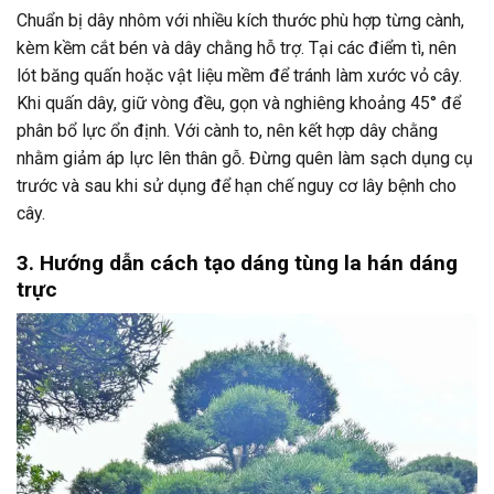
Chuẩn bị dây nhôm với nhiều kích thước phù hợp từng cành,
kèm kềm cắt bén và dây chằng hỗ trợ. Tại các điểm tì, nên
lót băng quấn hoặc vật liệu mềm để tránh làm xước vỏ cây.
Khi quấn dây, giữ vòng đều, gọn và nghiêng khoảng 45° để
phân bổ lực ổn định. Với cành to, nên kết hợp dây chằng
nhằm giảm áp lực lên thân gỗ. Đừng quên làm sạch dụng cụ
trước và sau khi sử dụng để hạn chế nguy cơ lây bệnh cho
cây.
3. Hướng dẫn cách tạo dáng tùng la hán dáng
trực