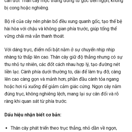
cân đối. Thân cây mọc thẳng đứng từ gốc đến ngọn, không
bị cong hoặc nghiêng.
Bộ rễ của cây nên phân bố đều xung quanh gốc, tạo thế bệ
hài hòa với chậu và không gian phía trước, giúp tổng thể
vững chãi mà vẫn thanh thoát.
Với dáng trực, điểm nổi bật nằm ở sự chuyển nhịp nhịp
nhàng từ thấp lên cao. Thân cây giữ độ thẳng nhưng có sự
thu nhỏ tự nhiên, các đốt cách nhau hợp lý, tạo đường nét
liền lạc. Cành phía dưới thường to, dài để làm trụ đỡ, càng
lên cao càng gọn và mảnh hơn; phần đầu cành tỏa ngang
hoặc hơi rủ xuống để giảm cảm giác cứng. Ngọn cây nằm
đúng trục, không nghiêng lệch, mang lại sự cân đối và rõ
ràng khi quan sát từ phía trước.
Dấu hiệu nhận biết cơ bản:
Thân cây phát triển theo trục thẳng, nhỏ dần về ngọn,