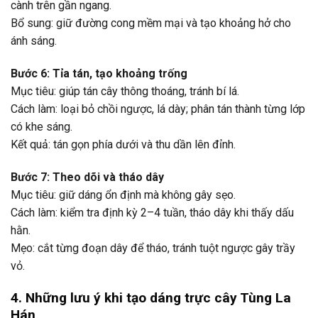
cành trên gần ngang.
Bổ sung: giữ đường cong mềm mại và tạo khoảng hở cho
ánh sáng.
Bước 6: Tỉa tán, tạo khoảng trống
Mục tiêu: giúp tán cây thông thoáng, tránh bí lá.
Cách làm: loại bỏ chồi ngược, lá dày; phân tán thành từng lớp
có khe sáng.
Kết quả: tán gọn phía dưới và thu dần lên đỉnh.
Bước 7: Theo dõi và tháo dây
Mục tiêu: giữ dáng ổn định mà không gây sẹo.
Cách làm: kiểm tra định kỳ 2–4 tuần, tháo dây khi thấy dấu
hằn.
Mẹo: cắt từng đoạn dây để tháo, tránh tuột ngược gây trầy
vỏ.
4. Những lưu ý khi tạo dáng trực cây Tùng La
Hán