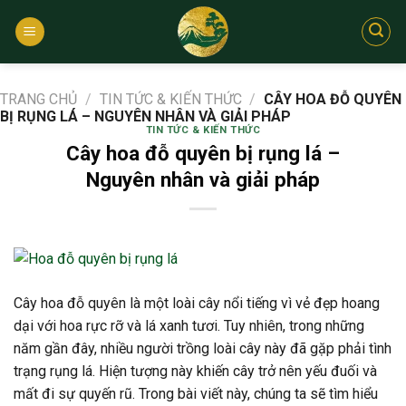
Bỏ
qua
nội
dung
TRANG CHỦ
/
TIN TỨC & KIẾN THỨC
/
CÂY HOA ĐỖ QUYÊN
BỊ RỤNG LÁ – NGUYÊN NHÂN VÀ GIẢI PHÁP
TIN TỨC & KIẾN THỨC
Cây hoa đỗ quyên bị rụng lá –
Nguyên nhân và giải pháp
Cây hoa đỗ quyên là một loài cây nổi tiếng vì vẻ đẹp hoang
dại với hoa rực rỡ và lá xanh tươi. Tuy nhiên, trong những
năm gần đây, nhiều người trồng loài cây này đã gặp phải tình
trạng rụng lá. Hiện tượng này khiến cây trở nên yếu đuối và
mất đi sự quyến rũ. T
rong bài viết này, chúng ta sẽ tìm hiểu