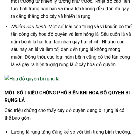
môi trường tự nhiên lý tưởng như trước. Nhiệt độ cao liên
tục, tình trạng hạn hán và mưa lớn không đều đặn đã gây
ra căng thẳng cho cây và khiến lá rụng.
Nhiễm sâu bệnh:
Một số loài côn trùng và vi khuẩn có thể
tấn công cây hoa đỗ quyên và làm hỏng lá. Sâu cuốn lá và
nấm bệnh là hai loại tác nhân gây hại chính. Những con
sâu này ăn lá và làm tổ, dẫn đến rụng lá không mong
muốn. Đồng thời, các loại nấm bệnh cũng có thể tấn công
lá và gây ra hiện tượng rụng lá ở cây hoa đỗ quyên.
MỘT SỐ TRIỆU CHỨNG PHỔ BIẾN KHI HOA ĐỖ QUYÊN BỊ
RỤNG LÁ
Các triệu chứng cho thấy cây đỗ quyên đang bị rụng lá có
thể bao gồm:
Lượng lá rụng tăng đáng kể so với tình trạng bình thường.