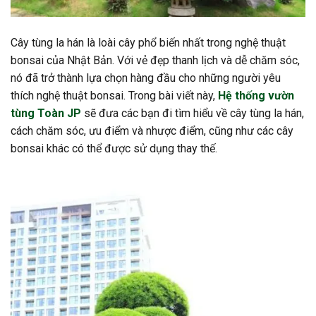
Cây tùng la hán là loài cây phổ biến nhất trong nghệ thuật
bonsai của Nhật Bản. Với vẻ đẹp thanh lịch và dễ chăm sóc,
nó đã trở thành lựa chọn hàng đầu cho những người yêu
thích nghệ thuật bonsai. Trong bài viết này,
Hệ thống vườn
tùng Toàn JP
sẽ đưa các bạn đi tìm hiểu về cây tùng la hán,
cách chăm sóc, ưu điểm và nhược điểm, cũng như các cây
bonsai khác có thể được sử dụng thay thế.