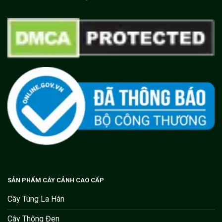
SẢN PHẨM CÂY CẢNH CAO CẤP
Cây Tùng La Hán
Cây Thông Đen