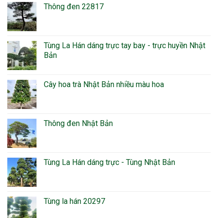
Thông đen 22817
Tùng La Hán dáng trực tay bay - trực huyền Nhật
Bản
Cây hoa trà Nhật Bản nhiều màu hoa
Thông đen Nhật Bản
Tùng La Hán dáng trực - Tùng Nhật Bản
Tùng la hán 20297