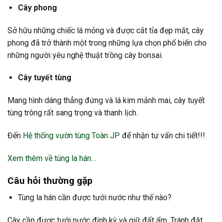
Cây phong
Sở hữu những chiếc lá mỏng và được cắt tỉa đẹp mắt, cây
phong đã trở thành một trong những lựa chọn phổ biến cho
những người yêu nghệ thuật trồng cây bonsai.
Cây tuyết tùng
Mang hình dáng thẳng đứng và lá kim mảnh mai, cây tuyết
tùng trông rất sang trọng và thanh lịch.
Đến
Hệ thống vườn tùng Toàn JP
để nhận tư vấn chi tiết!!!
Xem thêm về tùng la hán…
Câu hỏi thường gặp
Tùng la hán cần được tưới nước như thế nào?
Cây cần được tưới nước định kỳ và giữ đất ẩm. Tránh đặt