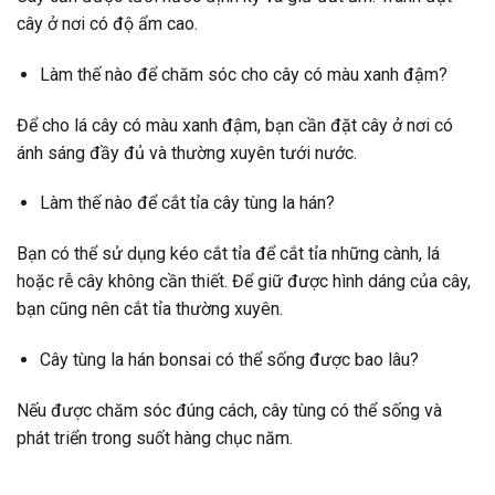
cây ở nơi có độ ẩm cao.
Làm thế nào để chăm sóc cho cây có màu xanh đậm?
Để cho lá cây có màu xanh đậm, bạn cần đặt cây ở nơi có
ánh sáng đầy đủ và thường xuyên tưới nước.
Làm thế nào để cắt tỉa cây tùng la hán?
Bạn có thể sử dụng kéo cắt tỉa để cắt tỉa những cành, lá
hoặc rễ cây không cần thiết. Để giữ được hình dáng của cây,
bạn cũng nên cắt tỉa thường xuyên.
Cây tùng la hán bonsai có thể sống được bao lâu?
Nếu được chăm sóc đúng cách, cây tùng có thể sống và
phát triển trong suốt hàng chục năm.