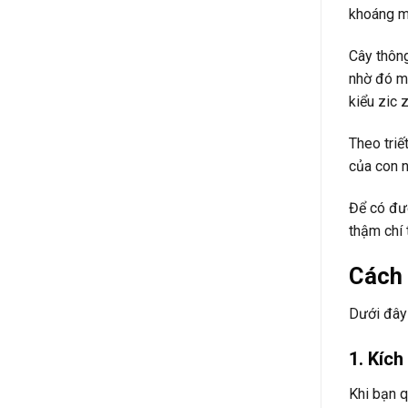
khoáng mà
Cây thông
nhờ đó mà
kiểu zic 
Theo triế
của con n
Để có đư
thậm chí 
Cách 
Dưới đây 
1. Kích
Khi bạn q