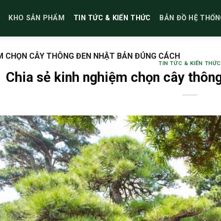
KHO SẢN PHẨM
TIN TỨC & KIẾN THỨC
BẢN ĐỒ HỆ THỐN
ỆM CHỌN CÂY THÔNG ĐEN NHẬT BẢN ĐÚNG CÁCH
TIN TỨC & KIẾN THỨC
Chia sẻ kinh nghiệm chọn cây thôn