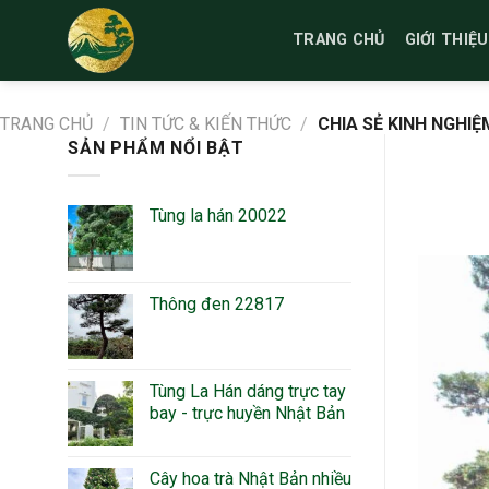
Bỏ
qua
TRANG CHỦ
GIỚI THIỆU
nội
dung
TRANG CHỦ
/
TIN TỨC & KIẾN THỨC
/
CHIA SẺ KINH NGHI
SẢN PHẨM NỔI BẬT
Tùng la hán 20022
Thông đen 22817
Tùng La Hán dáng trực tay
bay - trực huyền Nhật Bản
Cây hoa trà Nhật Bản nhiều