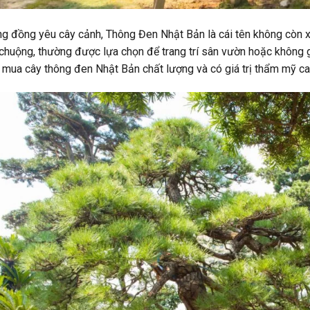
g đồng yêu cây cảnh, Thông Đen Nhật Bản là cái tên không còn xa
huộng, thường được lựa chọn để trang trí sân vườn hoặc không g
mua cây thông đen Nhật Bản chất lượng và có giá trị thẩm mỹ cao,