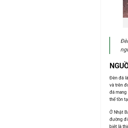
Đèn
ng
NGUỒ
Đèn đá là
và trên đ
đá mang đ
thể tồn t
Ở Nhật B
đường đi 
biệt là t