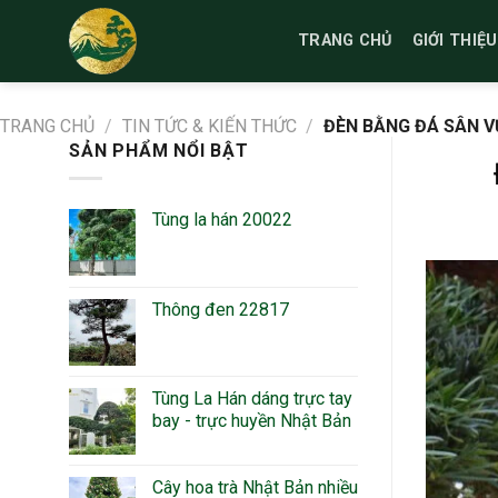
Bỏ
qua
TRANG CHỦ
GIỚI THIỆU
nội
dung
TRANG CHỦ
/
TIN TỨC & KIẾN THỨC
/
ĐÈN BẰNG ĐÁ SÂN VƯ
SẢN PHẨM NỔI BẬT
Tùng la hán 20022
Thông đen 22817
Tùng La Hán dáng trực tay
bay - trực huyền Nhật Bản
Cây hoa trà Nhật Bản nhiều