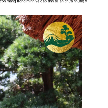
còn mang trong mình vẻ đẹp tinh tế, ẩn chứa những ý