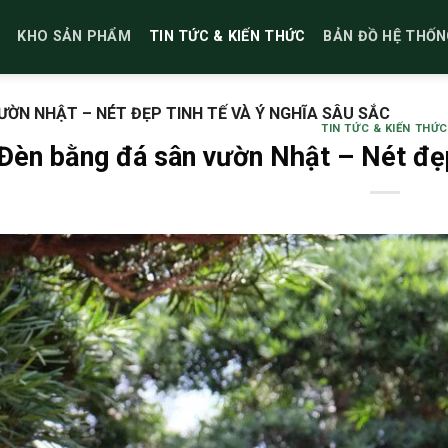
KHO SẢN PHẨM
TIN TỨC & KIẾN THỨC
BẢN ĐỒ HỆ THỐN
ỜN NHẬT – NÉT ĐẸP TINH TẾ VÀ Ý NGHĨA SÂU SẮC
TIN TỨC & KIẾN THỨC
Đèn bằng đá sân vườn Nhật – Nét đẹp 