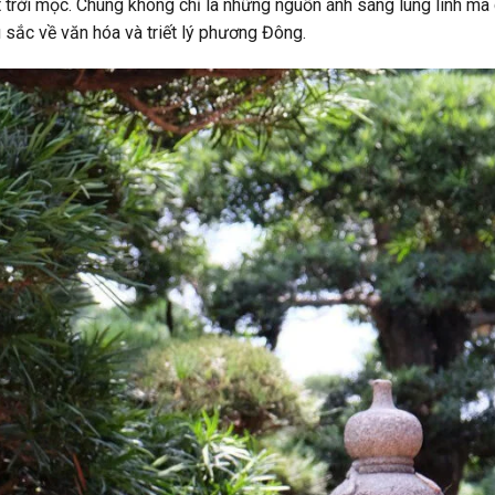
trời mọc. Chúng không chỉ là những nguồn ánh sáng lung linh mà 
 sắc về văn hóa và triết lý phương Đông.