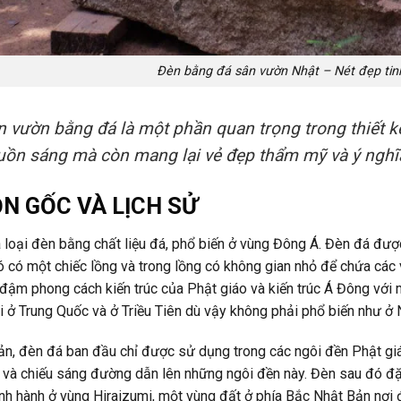
Đèn bằng đá sân vườn Nhật – Nét đẹp tinh
 vườn bằng đá là một phần quan trọng trong thiết 
uồn sáng mà còn mang lại vẻ đẹp thẩm mỹ và ý nghĩa
N GỐC VÀ LỊCH SỬ
 loại đèn bằng chất liệu đá, phổ biến ở vùng Đông Á. Đèn đá được
ó có một chiếc lồng và trong lồng có không gian nhỏ để chứa các 
ậm phong cách kiến trúc của Phật giáo và kiến trúc Á Đông với 
ại ở Trung Quốc và ở Triều Tiên dù vậy không phải phổ biến như ở 
ản, đèn đá ban đầu chỉ được sử dụng trong các ngôi đền Phật gi
và chiếu sáng đường dẫn lên những ngôi đền này. Đèn sau đó đặc
hịnh hành ở vùng Hiraizumi, một vùng đất ở phía Bắc Nhật Bản nơi đ