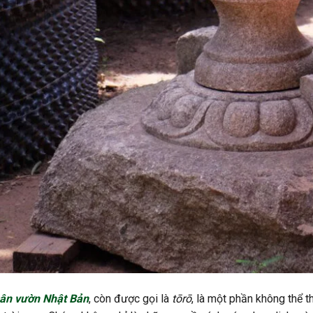
ân vườn Nhật Bản
, còn được gọi là
tōrō
, là một phần không thể t