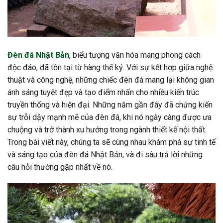
Đèn đá Nhật Bản
, biểu tượng văn hóa mang phong cách
độc đáo, đã tồn tại từ hàng thế kỷ. Với sự kết hợp giữa nghệ
thuật và công nghệ, những chiếc đèn đá mang lại không gian
ánh sáng tuyệt đẹp và tạo điểm nhấn cho nhiều kiến trúc
truyền thống và hiện đại. Những năm gần đây đã chứng kiến
sự trỗi dậy mạnh mẽ của đèn đá, khi nó ngày càng được ưa
chuộng và trở thành xu hướng trong ngành thiết kế nội thất.
Trong bài viết này, chúng ta sẽ cùng nhau khám phá sự tinh tế
và sáng tạo của đèn đá Nhật Bản, và đi sâu trả lời những
câu hỏi thường gặp nhất về nó.