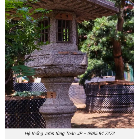
Hệ thống vườn tùng Toàn JP – 0985.84.7272