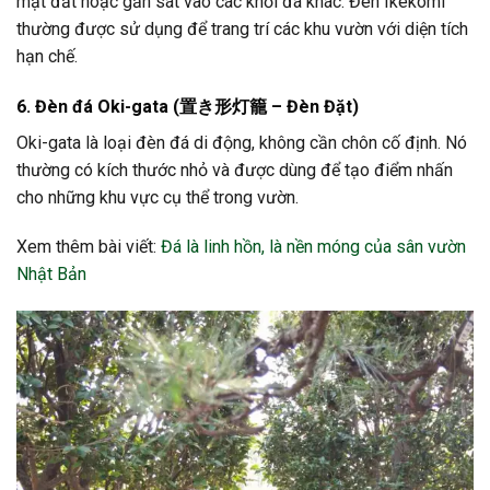
mặt đất hoặc gắn sát vào các khối đá khác. Đèn Ikekomi
thường được sử dụng để trang trí các khu vườn với diện tích
hạn chế.
6. Đèn đá Oki-gata (置き形灯籠 – Đèn Đặt)
Oki-gata là loại đèn đá di động, không cần chôn cố định. Nó
thường có kích thước nhỏ và được dùng để tạo điểm nhấn
cho những khu vực cụ thể trong vườn.
Xem thêm bài viết:
Đá là linh hồn, là nền móng của sân vườn
Nhật Bản