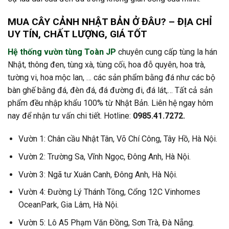
MUA CÂY CẢNH NHẬT BẢN Ở ĐÂU? – ĐỊA CHỈ
UY TÍN, CHẤT LƯỢNG, GIÁ TỐT
Hệ thống vườn tùng Toàn JP
chuyên cung cấp tùng la hán
Nhật, thông đen, tùng xà, tùng cối, hoa đỗ quyên, hoa trà,
tường vi, hoa mộc lan, … các sản phẩm bằng đá như các bộ
bàn ghế bằng đá, đèn đá, đá đường đi, đá lát,… Tất cả sản
phẩm đều nhập khẩu 100% từ Nhật Bản. Liên hệ ngay hôm
nay để nhận tư vấn chi tiết. Hotline:
0985.41.7272.
Vườn 1: Chân cầu Nhật Tân, Võ Chí Công, Tây Hồ, Hà Nội.
Vườn 2: Trường Sa, Vĩnh Ngọc, Đông Anh, Hà Nội.
Vườn 3: Ngã tư Xuân Canh, Đông Anh, Hà Nội.
Vườn 4: Đường Lý Thánh Tông, Cổng 12C Vinhomes
OceanPark, Gia Lâm, Hà Nội.
Vườn 5: Lô A5 Phạm Văn Đồng, Sơn Trà, Đà Nẵng.