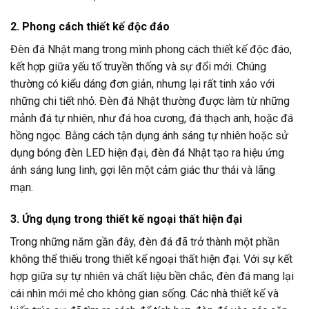
2. Phong cách thiết kế độc đáo
Đèn đá Nhật mang trong mình phong cách thiết kế độc đáo,
kết hợp giữa yếu tố truyền thống và sự đổi mới. Chúng
thường có kiểu dáng đơn giản, nhưng lại rất tinh xảo với
những chi tiết nhỏ. Đèn đá Nhật thường được làm từ những
mảnh đá tự nhiên, như đá hoa cương, đá thạch anh, hoặc đá
hồng ngọc. Bằng cách tận dụng ánh sáng tự nhiên hoặc sử
dụng bóng đèn LED hiện đại, đèn đá Nhật tạo ra hiệu ứng
ánh sáng lung linh, gợi lên một cảm giác thư thái và lãng
mạn.
3. Ứng dụng trong thiết kế ngoại thất hiện đại
Trong những năm gần đây, đèn đá đã trở thành một phần
không thể thiếu trong thiết kế ngoại thất hiện đại. Với sự kết
hợp giữa sự tự nhiên và chất liệu bền chắc, đèn đá mang lại
cái nhìn mới mẻ cho không gian sống. Các nhà thiết kế và