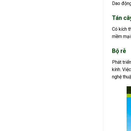
Dao động 
Tán câ
Có kích t
mềm mại h
Bộ rễ
Phát triể
kính. Việ
nghệ thuậ