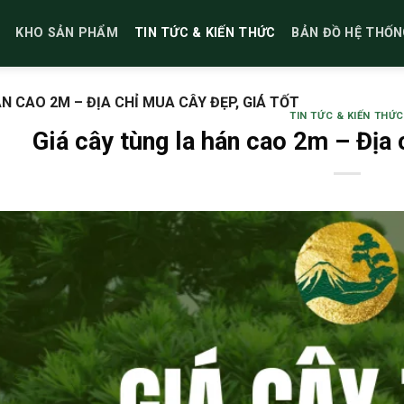
KHO SẢN PHẨM
TIN TỨC & KIẾN THỨC
BẢN ĐỒ HỆ THỐN
N CAO 2M – ĐỊA CHỈ MUA CÂY ĐẸP, GIÁ TỐT
TIN TỨC & KIẾN THỨC
Giá cây tùng la hán cao 2m – Địa 