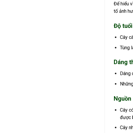
Để hiểu v
tố ảnh hư
Độ tuổi
Cây cà
Tùng l
Dáng t
Dáng c
Những 
Nguồn 
Cây có
được b
Cây nh