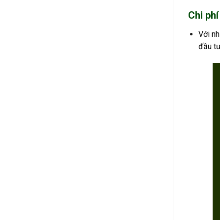
Chi ph
Với nh
đầu tư