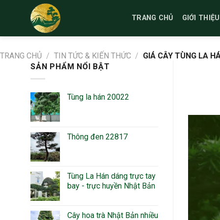
Bỏ
qua
TRANG CHỦ
GIỚI THIỆU
nội
dung
TRANG CHỦ
/
TIN TỨC & KIẾN THỨC
/
GIÁ CÂY TÙNG LA HÁ
SẢN PHẨM NỔI BẬT
Tùng la hán 20022
Thông đen 22817
Tùng La Hán dáng trực tay
bay - trực huyền Nhật Bản
Cây hoa trà Nhật Bản nhiều