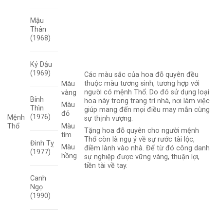
Mậu
Thân
(1968)
Kỷ Dậu
(1969)
Các màu sắc của hoa đỗ quyên đều
thuộc màu tương sinh, tương hợp với
Màu
người có mệnh Thổ. Do đó sử dụng loại
vàng
Bính
hoa này trong trang trí nhà, nơi làm việc
Màu
Thìn
giúp mang đến mọi điều may mắn cùng
đỏ
(1976)
Mệnh
sự thịnh vượng.
Màu
Thổ
Tặng hoa đỗ quyên cho người mệnh
tím
Thổ còn là ngụ ý về sự rước tài lộc,
Đinh Tỵ
Màu
điềm lành vào nhà. Để từ đó công danh
(1977)
hồng
sự nghiệp được vững vàng, thuận lợi,
tiền tài về tay.
Canh
Ngọ
(1990)