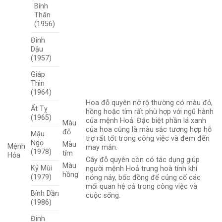
Bính
Thân
(1956)
Đinh
Dậu
(1957)
Giáp
Thìn
(1964)
Hoa đỗ quyên nở rộ thường có màu đỏ,
Ất Tỵ
hồng hoặc tím rất phù hợp với ngũ hành
(1965)
của mệnh Hoả. Đặc biệt phần lá xanh
Màu
của hoa cũng là màu sắc tương hợp hỗ
đỏ
Mậu
trợ rất tốt trong công việc và đem đến
Ngọ
Màu
Mệnh
may mắn.
(1978)
tím
Hỏa
Cây đỗ quyên còn có tác dụng giúp
Màu
Kỷ Mùi
người mệnh Hoả trung hoà tính khí
hồng
(1979)
nóng nảy, bốc đồng để củng cố các
mối quan hệ cả trong công việc và
Bính Dần
cuộc sống.
(1986)
Đinh