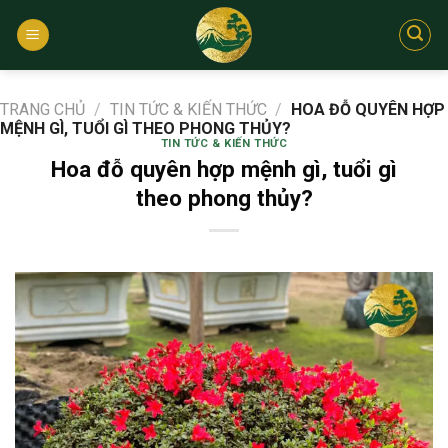
Bỏ
qua
nội
dung
TRANG CHỦ
/
TIN TỨC & KIẾN THỨC
/
HOA ĐỖ QUYÊN HỢP
MỆNH GÌ, TUỔI GÌ THEO PHONG THỦY?
TIN TỨC & KIẾN THỨC
Hoa đỗ quyên hợp mệnh gì, tuổi gì
theo phong thủy?