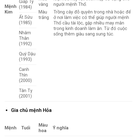
Giáp Tý
vàng
người mệnh Thổ.
Mệnh
(1984)
Kim
Màu
Trồng cây đỗ quyên trong nhà hoặc để
Ất Sửu
trắng
ở nơi làm việc có thể giúp người mệnh
(1985)
Thổ cầu tài lộc, gặp nhiều may mắn
trong kinh doanh làm ăn. Từ đó cuộc
Nhâm
sống thêm giàu sang sung túc.
Thân
(1992)
Quý Dậu
(1993)
Canh
Thìn
(2000)
Tân Tỵ
(2001)
Gia chủ mệnh Hỏa
Màu
Mệnh
Tuổi
Ý nghĩa
hoa