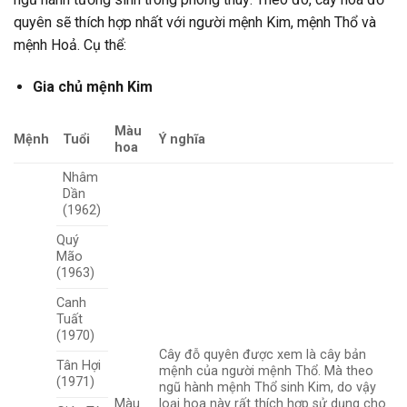
quyên sẽ thích hợp nhất với người mệnh Kim, mệnh Thổ và
mệnh Hoả. Cụ thể:
Gia chủ mệnh Kim
Màu
Mệnh
Tuổi
Ý nghĩa
hoa
Nhâm
Dần
(1962)
Quý
Mão
(1963)
Canh
Tuất
(1970)
Cây đỗ quyên được xem là cây bản
Tân Hợi
mệnh của người mệnh Thổ. Mà theo
(1971)
ngũ hành mệnh Thổ sinh Kim, do vậy
Màu
loại hoa này rất thích hợp sử dụng cho