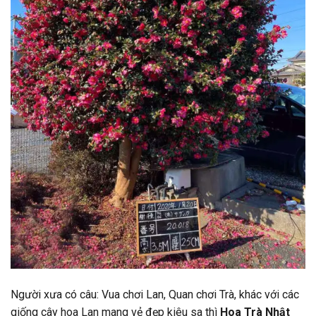
Người xưa có câu: Vua chơi Lan, Quan chơi Trà, khác với các
giống cây hoa Lan mang vẻ đẹp kiêu sa thì
Hoa Trà Nhật