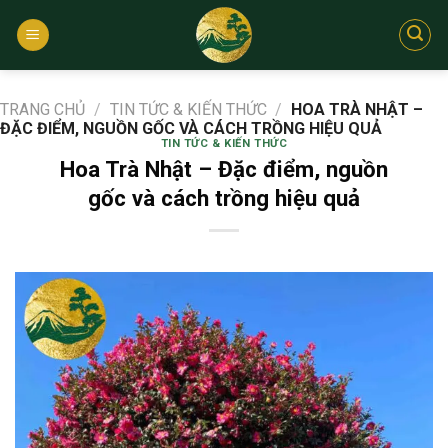
Bỏ
qua
nội
dung
TRANG CHỦ
/
TIN TỨC & KIẾN THỨC
/
HOA TRÀ NHẬT –
ĐẶC ĐIỂM, NGUỒN GỐC VÀ CÁCH TRỒNG HIỆU QUẢ
TIN TỨC & KIẾN THỨC
Hoa Trà Nhật – Đặc điểm, nguồn
gốc và cách trồng hiệu quả