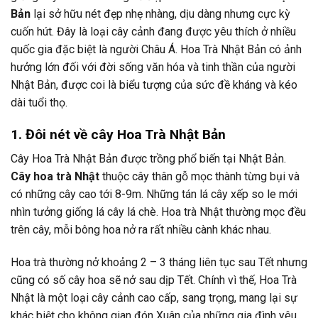
Bản
lại sở hữu nét đẹp nhẹ nhàng, dịu dàng nhưng cực kỳ
cuốn hút. Đây là loại cây cảnh đang được yêu thích ở nhiều
quốc gia đặc biệt là người Châu Á. Hoa Trà Nhật Bản có ảnh
hưởng lớn đối với đời sống văn hóa và tinh thần của người
Nhật Bản, được coi là biểu tượng của sức đề kháng và kéo
dài tuổi thọ.
1. Đôi nét về cây Hoa Trà Nhật Bản
Cây Hoa Trà Nhật Bản được trồng phổ biến tại Nhật Bản.
Cây hoa trà Nhật
thuộc cây thân gỗ mọc thành từng bụi và
có những cây cao tới 8-9m. Những tán lá cây xếp so le mới
nhìn tưởng giống lá cây lá chè. Hoa trà Nhật thường mọc đều
trên cây, mỗi bông hoa nở ra rất nhiều cành khác nhau.
Hoa trà thường nở khoảng 2 – 3 tháng liên tục sau Tết nhưng
cũng có số cây hoa sẽ nở sau dịp Tết. Chính vì thế, Hoa Trà
Nhật là một loại cây cảnh cao cấp, sang trọng, mang lại sự
khác biệt cho không gian đón Xuân của những gia đình yêu