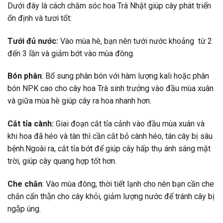
Dưới đây là cách chăm sóc hoa Trà Nhật giúp cây phát triển
ổn định và tươi tốt:
Tưới đủ nước:
Vào mùa hè, bạn nên tưới nước khoảng từ 2
đến 3 lần và giảm bớt vào mùa đông.
Bón phân
: Bổ sung phân bón với hàm lượng kali hoặc phân
bón NPK cao cho cây hoa Trà sinh trưởng vào đầu mùa xuân
và giữa mùa hè giúp cây ra hoa nhanh hơn.
Cắt tỉa cành:
Giai đoạn cắt tỉa cảnh vào đầu mùa xuân và
khi hoa đã héo và tàn thì cần cắt bỏ cành héo, tán cây bị sâu
bệnh.Ngoài ra, cắt tỉa bớt để giúp cây hấp thụ ánh sáng mặt
trời, giúp cây quang hợp tốt hơn.
Che chắn
: Vào mùa đông, thời tiết lạnh cho nên bạn cần che
chắn cẩn thận cho cây khỏi, giảm lượng nước để tránh cây bị
ngập úng.