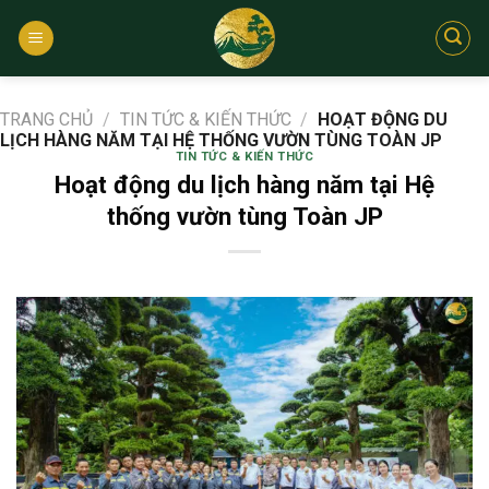
Bỏ
qua
nội
dung
TRANG CHỦ
/
TIN TỨC & KIẾN THỨC
/
HOẠT ĐỘNG DU
LỊCH HÀNG NĂM TẠI HỆ THỐNG VƯỜN TÙNG TOÀN JP
TIN TỨC & KIẾN THỨC
Hoạt động du lịch hàng năm tại Hệ
thống vườn tùng Toàn JP