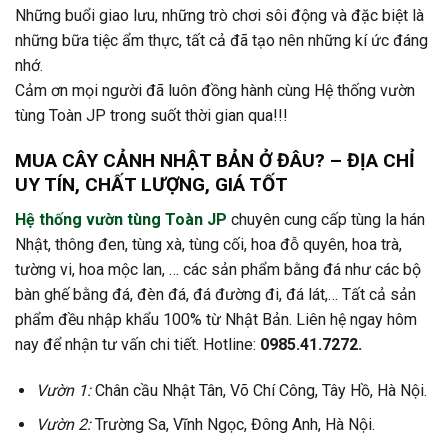
Những buổi giao lưu, những trò chơi sôi động và đặc biệt là
những bữa tiệc ẩm thực, tất cả đã tạo nên những kí ức đáng
nhớ.
Cảm ơn mọi người đã luôn đồng hành cùng Hệ thống vườn
tùng Toàn JP trong suốt thời gian qua!!!
MUA CÂY CẢNH NHẬT BẢN Ở ĐÂU? – ĐỊA CHỈ
UY TÍN, CHẤT LƯỢNG, GIÁ TỐT
Hệ thống vườn tùng Toàn JP
chuyên cung cấp tùng la hán
Nhật, thông đen, tùng xà, tùng cối, hoa đỗ quyên, hoa trà,
tường vi, hoa mộc lan, … các sản phẩm bằng đá như các bộ
bàn ghế bằng đá, đèn đá, đá đường đi, đá lát,… Tất cả sản
phẩm đều nhập khẩu 100% từ Nhật Bản. Liên hệ ngay hôm
nay để nhận tư vấn chi tiết. Hotline:
0985.41.7272.
Vườn 1:
Chân cầu Nhật Tân, Võ Chí Công, Tây Hồ, Hà Nội.
Vườn 2:
Trường Sa, Vĩnh Ngọc, Đông Anh, Hà Nội.