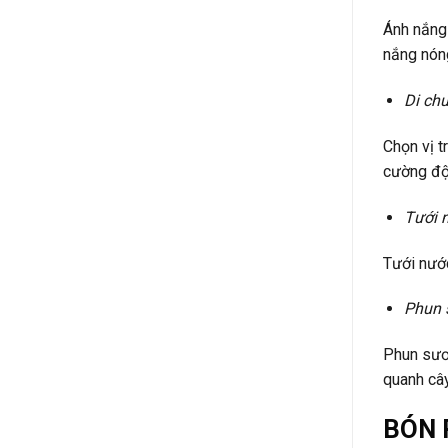
Ánh nắng 
nắng nóng
Di chu
Chọn vị t
cường độ
Tưới n
Tưới nước
Phun 
Phun sươ
quanh cây
BÓN 