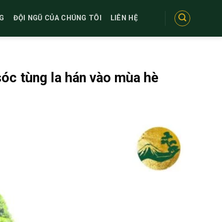
G
ĐỘI NGŨ CỦA CHÚNG TÔI
LIÊN HỆ
sóc tùng la hán vào mùa hè