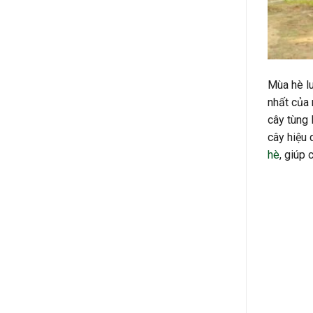
Mùa hè lu
nhất của 
cây tùng 
cây hiệu 
hè
, giúp