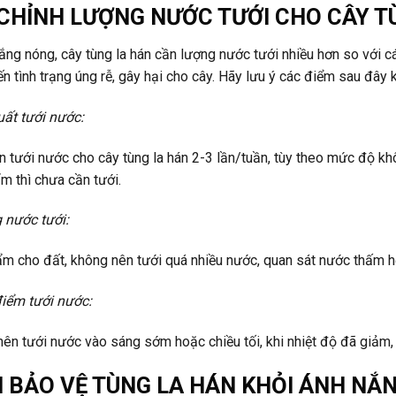
 CHỈNH LƯỢNG NƯỚC TƯỚI CHO CÂY 
ng nóng, cây tùng la hán cần lượng nước tưới nhiều hơn so với c
n tình trạng úng rễ, gây hại cho cây. Hãy lưu ý các điểm sau đây 
uất tưới nước:
n tưới nước cho cây tùng la hán 2-3 lần/tuần, tùy theo mức độ khô
m thì chưa cần tưới.
 nước tưới:
m cho đất, không nên tưới quá nhiều nước, quan sát nước thấm h
điểm tưới nước:
nên tưới nước vào sáng sớm hoặc chiều tối, khi nhiệt độ đã giảm, 
 BẢO VỆ TÙNG LA HÁN KHỎI ÁNH NẮ