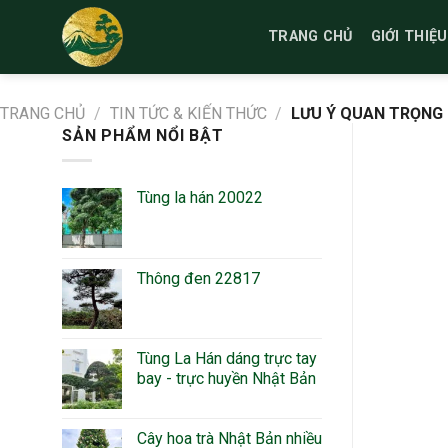
Bỏ
qua
TRANG CHỦ
GIỚI THIỆU
nội
dung
TRANG CHỦ
/
TIN TỨC & KIẾN THỨC
/
LƯU Ý QUAN TRỌNG 
SẢN PHẨM NỔI BẬT
Tùng la hán 20022
Thông đen 22817
Tùng La Hán dáng trực tay
bay - trực huyền Nhật Bản
Cây hoa trà Nhật Bản nhiều