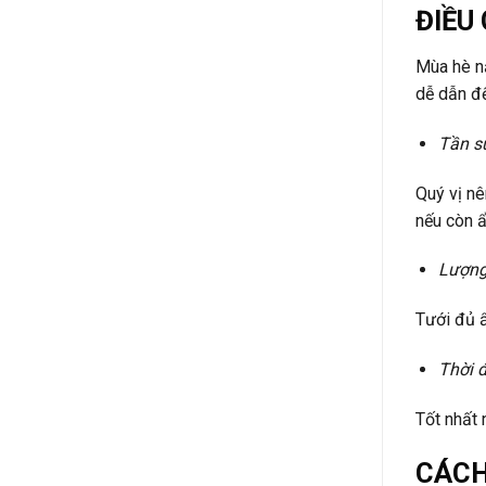
ĐIỀU
Mùa hè nắ
dễ dẫn đế
Tần s
Quý vị nê
nếu còn ẩ
Lượng
Tưới đủ ẩ
Thời 
Tốt nhất 
CÁCH