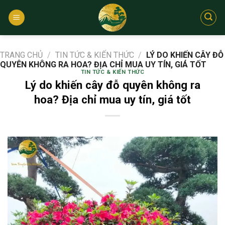
Bỏ
qua
nội
dung
TRANG CHỦ
/
TIN TỨC & KIẾN THỨC
/
LÝ DO KHIẾN CÂY ĐỖ
QUYÊN KHÔNG RA HOA? ĐỊA CHỈ MUA UY TÍN, GIÁ TỐT
TIN TỨC & KIẾN THỨC
Lý do khiến cây đỗ quyên không ra
hoa? Địa chỉ mua uy tín, giá tốt