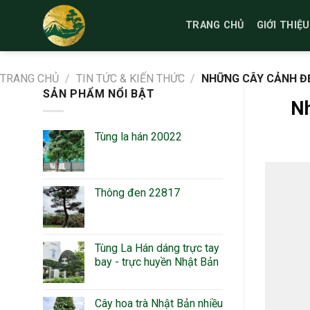
Bỏ
qua
TRANG CHỦ
GIỚI THIỆU
nội
dung
TRANG CHỦ
/
TIN TỨC & KIẾN THỨC
/
NHỮNG CÂY CẢNH ĐẸ
SẢN PHẨM NỔI BẬT
Nh
Tùng la hán 20022
Thông đen 22817
Tùng La Hán dáng trực tay
bay - trực huyền Nhật Bản
Cây hoa trà Nhật Bản nhiều