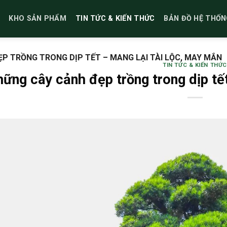
KHO SẢN PHẨM
TIN TỨC & KIẾN THỨC
BẢN ĐỒ HỆ THỐN
P TRỒNG TRONG DỊP TẾT – MANG LẠI TÀI LỘC, MAY MẮN
TIN TỨC & KIẾN THỨC
ững cây cảnh đẹp trồng trong dịp tết