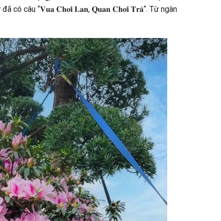
𝐮𝐚 𝐂𝐡𝐨̛𝐢 𝐋𝐚𝐧, 𝐐𝐮𝐚𝐧 𝐂𝐡𝐨̛𝐢 𝐓𝐫𝐚̀“. Từ ngàn