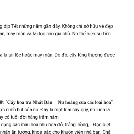
ng dịp Tết những năm gần đây. Không chỉ sở hữu vẻ đẹp
an, may mắn và tài lộc cho gia chủ. Nó thể hiện sự bền
ĩa là tài lộc hoặc may mắn. Do đó, cây tùng thường được
 𝐍𝐡𝐚̣̂𝐭 𝐁𝐚̉𝐧 – 𝐍𝐮̛̃ 𝐡𝐨𝐚̀𝐧𝐠 𝐜𝐮̉𝐚 𝐜𝐚́𝐜 𝐥𝐨𝐚̀𝐢 𝐡𝐨𝐚”.
 cuốn hút của nó. Đây là một loài cây quý, nó luôn là
y có tuổi đời hàng trăm năm.
a dạng các màu hoa như hoa đỏ, trắng, hồng,… Đặc biệt
 nhấn ấn tượng, khoe sắc cho khuôn viên nhà bạn. Chả