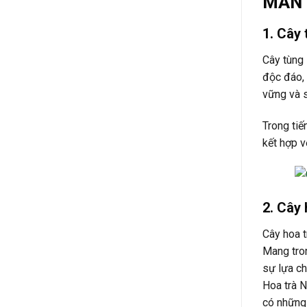
MẮN
1. Cây 
Cây tùng 
độc đáo, 
vững và s
Trong tiế
kết hợp v
2. Cây
Cây hoa trà 
Mang tron
sự lựa ch
Hoa trà N
có những 