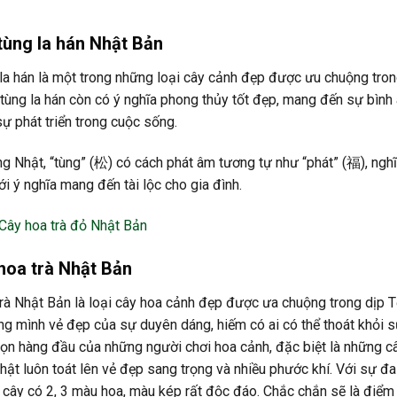
tùng la hán Nhật Bản
la hán là một trong những loại cây cảnh đẹp được ưu chuộng tro
tùng la hán còn có ý nghĩa phong thủy tốt đẹp, mang đến sự bình 
ự phát triển trong cuộc sống.
ng Nhật, “tùng” (松) có cách phát âm tương tự như “phát” (福), ngh
ới ý nghĩa mang đến tài lộc cho gia đình.
 hoa trà Nhật Bản
Nhật Bản là loại cây hoa cảnh đẹp được ưa chuộng trong dịp Tết. “𝐂𝐚̂𝐲 𝐡𝐨𝐚 𝐭𝐫𝐚̀
g mình vẻ đẹp của sự duyên dáng, hiếm có ai có thể thoát khỏi sức
ọn hàng đầu của những người chơi hoa cảnh, đặc biệt là những câ
hật luôn toát lên vẻ đẹp sang trọng và nhiều phước khí. Với sự đ
cây có 2, 3 màu hoa, màu kép rất độc đáo. Chắc chắn sẽ là điểm