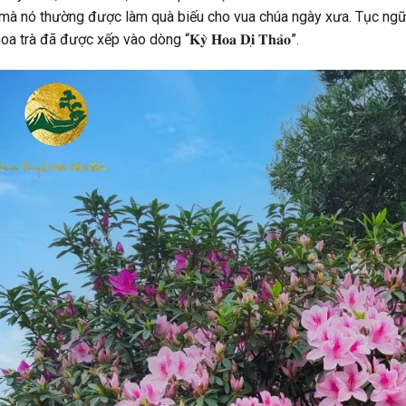
 nó thường được làm quà biếu cho vua chúa ngày xưa. Tục ngữ đã có câu “𝐕
 trà đã được xếp vào dòng “𝐊𝐲̀ 𝐇𝐨𝐚 𝐃𝐢̣ 𝐓𝐡𝐚̉𝐨”.