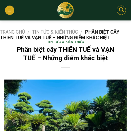
Bỏ
qua
nội
dung
TRANG CHỦ
/
TIN TỨC & KIẾN THỨC
/
PHÂN BIỆT CÂY
THIÊN TUẾ VÀ VẠN TUẾ – NHỮNG ĐIỂM KHÁC BIỆT
TIN TỨC & KIẾN THỨC
Phân biệt cây THIÊN TUẾ và VẠN
TUẾ – Những điểm khác biệt