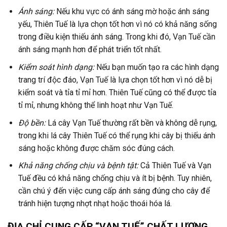
Ánh sáng:
Nếu khu vực có ánh sáng mờ hoặc ánh sáng
yếu, Thiên Tuế là lựa chọn tốt hơn vì nó có khả năng sống
trong điều kiện thiếu ánh sáng. Trong khi đó, Vạn Tuế cần
ánh sáng mạnh hơn để phát triển tốt nhất.
Kiểm soát hình dạng:
Nếu bạn muốn tạo ra các hình dạng
trang trí độc đáo, Vạn Tuế là lựa chọn tốt hơn vì nó dễ bị
kiểm soát và tỉa tỉ mỉ hơn. Thiên Tuế cũng có thể được tỉa
tỉ mỉ, nhưng không thể linh hoạt như Vạn Tuế.
Độ bền:
Lá cây Vạn Tuế thường rất bền và không dễ rụng,
trong khi lá cây Thiên Tuế có thể rụng khi cây bị thiếu ánh
sáng hoặc không được chăm sóc đúng cách.
Khả năng chống chịu và bệnh tật:
Cả Thiên Tuế và Vạn
Tuế đều có khả năng chống chịu và ít bị bệnh. Tuy nhiên,
cần chú ý đến việc cung cấp ánh sáng đúng cho cây để
tránh hiện tượng nhợt nhạt hoặc thoái hóa lá.
ĐỊA CHỈ CUNG CẤP “VẠN TUẾ” CHẤT LƯỢNG