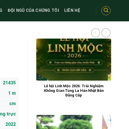
G
ĐỘI NGŨ CỦA CHÚNG TÔI
LIÊN HỆ
21435
Lễ hội Linh Mộc 2026: Trải Nghiệm
Không Gian Tùng La Hán Nhật Bản
1 m
Đẳng Cấp
cm
ng trực
2022