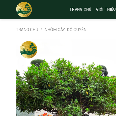
Bỏ
qua
TRANG CHỦ
GIỚI THIỆU
nội
dung
TRANG CHỦ
/
NHÓM CÂY: ĐỖ QUYÊN