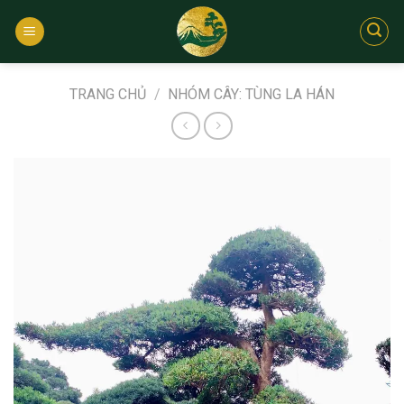
Bỏ
qua
nội
dung
TRANG CHỦ
/
NHÓM CÂY: TÙNG LA HÁN