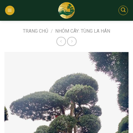
Bỏ
qua
nội
dung
TRANG CHỦ
/
NHÓM CÂY: TÙNG LA HÁN