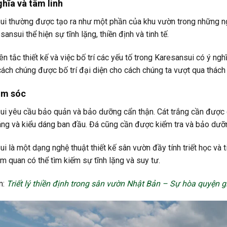
ghĩa và tâm linh
i thường được tạo ra như một phần của khu vườn trong những ngôi
sansui thể hiện sự tĩnh lặng, thiền định và tinh tế.
n tắc thiết kế và việc bố trí các yếu tố trong Karesansui có ý ng
ách chúng được bố trí đại diện cho cách chúng ta vượt qua thách 
ăm sóc
i yêu cầu bảo quản và bảo dưỡng cẩn thận. Cát trắng cần được d
dáng và kiểu dáng ban đầu. Đá cũng cần được kiểm tra và bảo dưỡn
i là một dạng nghệ thuật thiết kế sân vườn đầy tính triết học và ti
m quan có thể tìm kiếm sự tĩnh lặng và suy tư.
m:
Triết lý thiền định trong sân vườn Nhật Bản – Sự hòa quyện g