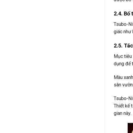
2.4. Bố 
Tsubo-Niw
giác như 
2.5. Tá
Mục tiêu 
dụng để t
Màu xanh 
sân vườn
Tsubo-Niw
Thiết kế 
gian này.