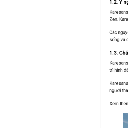
1.2. Ý n
Karesansu
Zen. Kare
Các nguyê
sống và c
1.3. Ch
Karesansu
trì hình 
Karesansu
người tha
Xem thê