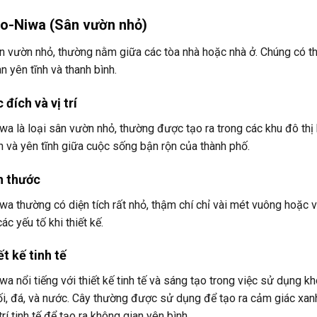
bo-Niwa (Sân vườn nhỏ)
n vườn nhỏ, thường nằm giữa các tòa nhà hoặc nhà ở. Chúng có thiế
n yên tĩnh và thanh bình.
 đích và vị trí
a là loại sân vườn nhỏ, thường được tạo ra trong các khu đô thị 
h và yên tĩnh giữa cuộc sống bận rộn của thành phố.
ch thước
a thường có diện tích rất nhỏ, thậm chí chỉ vài mét vuông hoặc v
ác yếu tố khi thiết kế.
ết kế tinh tế
a nổi tiếng với thiết kế tinh tế và sáng tạo trong việc sử dụng k
ối, đá, và nước. Cây thường được sử dụng để tạo ra cảm giác xanh
rí tinh tế để tạo ra không gian yên bình.