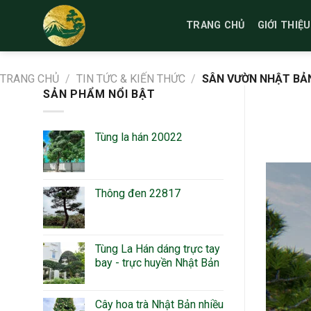
Bỏ
qua
TRANG CHỦ
GIỚI THIỆU
nội
dung
TRANG CHỦ
/
TIN TỨC & KIẾN THỨC
/
SÂN VƯỜN NHẬT BẢN
SẢN PHẨM NỔI BẬT
Tùng la hán 20022
Thông đen 22817
Tùng La Hán dáng trực tay
bay - trực huyền Nhật Bản
Cây hoa trà Nhật Bản nhiều