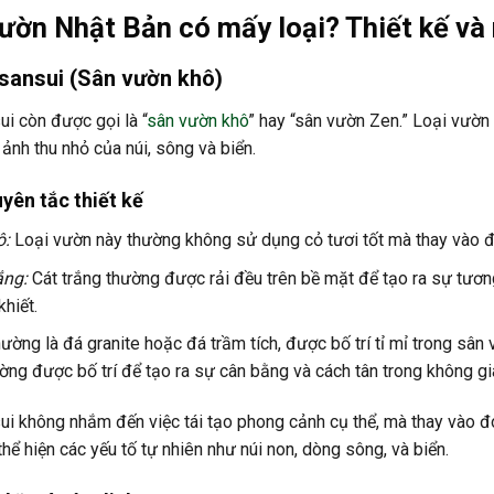
ườn Nhật Bản có mấy loại? Thiết kế và
esansui (Sân vườn khô)
i còn được gọi là “
sân vườn khô
” hay “sân vườn Zen.” Loại vườn
 ảnh thu nhỏ của núi, sông và biển.
yên tắc thiết kế
ô:
Loại vườn này thường không sử dụng cỏ tươi tốt mà thay vào đó
ắng:
Cát trắng thường được rải đều trên bề mặt để tạo ra sự tương
khiết.
ường là đá granite hoặc đá trầm tích, được bố trí tỉ mỉ trong sân
ờng được bố trí để tạo ra sự cân bằng và cách tân trong không gi
i không nhắm đến việc tái tạo phong cảnh cụ thể, mà thay vào đó
 thể hiện các yếu tố tự nhiên như núi non, dòng sông, và biển.