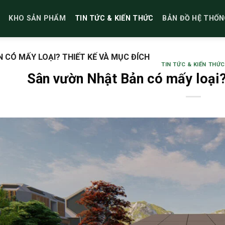
KHO SẢN PHẨM
TIN TỨC & KIẾN THỨC
BẢN ĐỒ HỆ THỐN
 CÓ MẤY LOẠI? THIẾT KẾ VÀ MỤC ĐÍCH
TIN TỨC & KIẾN THỨC
Sân vườn Nhật Bản có mấy loại?