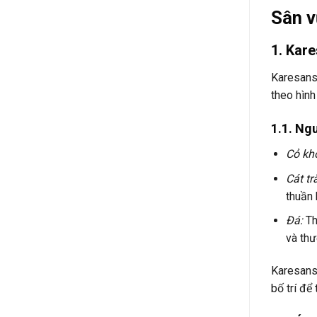
Sân v
1. Kar
Karesansu
theo hình
1.1. Ngu
Cỏ kh
Cát tr
thuần 
Đá:
Th
và thư
Karesansu
bố trí để