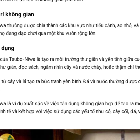
trí không gian
a thường được chia thành các khu vực như tiểu cảnh, ao nhỏ, và 
họ đang dạo chơi qua một khu vườn rộng lớn.
c dụng
của Tsubo-Niwa là tạo ra môi trường thư giãn và yên tĩnh giữa 
hư giãn, đọc sách, ngắm nhìn cây và nước chảy, hoặc thậm chí th
từ cây và lá tạo ra bức tranh yên bình. Đá và nước thường được 
.
a là ví dụ xuất sắc về việc tận dụng không gian hẹp để tạo ra môi
tinh tế và kết hợp với việc sử dụng các yếu tố như cỏ, cây cối, đá,