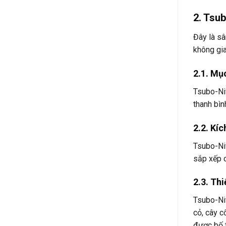
2. Tsu
Đây là sâ
không gia
2.1. Mục
Tsubo-Niw
thanh bìn
2.2. Kí
Tsubo-Niw
sắp xếp c
2.3. Thi
Tsubo-Niw
cỏ, cây c
được bố t