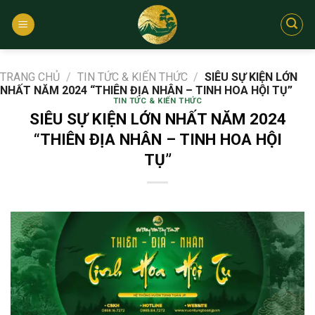
Bỏ
qua
nội
dung
TRANG CHỦ
/
TIN TỨC & KIẾN THỨC
/
SIÊU SỰ KIỆN LỚN
NHẤT NĂM 2024 “THIÊN ĐỊA NHÂN – TINH HOA HỘI TỤ”
TIN TỨC & KIẾN THỨC
SIÊU SỰ KIỆN LỚN NHẤT NĂM 2024
“THIÊN ĐỊA NHÂN – TINH HOA HỘI
TỤ”