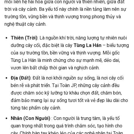
mối liên hệ hài hòa giữa con người và thiên nhiên, giữa đất
trời và cây cảnh. Ba yếu tố này chính là nền tảng làm nên sự
trường tồn, vững bền và thịnh vượng trong phong thủy và
nghệ thuật cây cảnh.
Thiên (Trời)
: Là nguồn khí trời, năng lượng tự nhiên nuôi
dưỡng cây cối, đặc biệt là cây
Tùng La Hán
– biểu tượng
của sự trường tồn, bền vững và thịnh vượng. Mỗi gốc
Tùng La Hán là minh chứng cho sự mạnh mẽ, dẻo dai,
vươn lên bất chấp thời gian và nghịch cảnh.
Địa (Đất)
: Đất là nơi khởi nguồn sự sống, là nơi cây cối
bén rễ và phát triển. Tại Toàn JP, những cây cảnh đều
được chăm sóc kỹ lưỡng từ khâu chọn đất, chăm bón,
đảm bảo mang lại sự sống tươi tốt và vẻ đẹp lâu dài cho
từng tác phẩm cây cảnh.
Nhân (Con Người)
: Con người là trung tâm, là yếu tố
quan trọng nhất trong quá trình chăm sóc, tạo hình cho
cây. Chính bàn tay khéo léo của các nghệ nhân tại Toàn