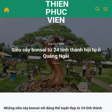
THIEN
Bỏ
qua
PHUC
nội
VIEN
dung
TIN TỨC MỚI
Siêu cây bonsai từ 24 tỉnh thành hội tụ ở
Quảng Ngãi
Những siêu cây bonsai với dáng thế tuyệt đẹp từ 24 tỉnh thành