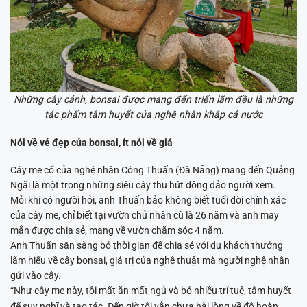
Những cây cảnh, bonsai được mang đến triển lãm đều là những
tác phẩm tâm huyết của nghệ nhân khắp cả nước
Nói về vẻ đẹp của bonsai, ít nói về giá
Cây me cổ của nghệ nhân Công Thuấn (Đà Nẵng) mang đến Quảng
Ngãi là một trong những siêu cây thu hút đông đảo người xem.
Mỗi khi có người hỏi, anh Thuấn bảo không biết tuổi đời chính xác
của cây me, chỉ biết tại vườn chủ nhân cũ là 26 năm và anh may
mắn được chia sẻ, mang về vườn chăm sóc 4 năm.
Anh Thuấn sẵn sàng bỏ thời gian để chia sẻ với du khách thưởng
lãm hiểu về cây bonsai, giá trị của nghệ thuật mà người nghệ nhân
gửi vào cây.
“Như cây me này, tôi mất ăn mất ngủ và bỏ nhiều trí tuệ, tâm huyết
để suy nghĩ và tạo tác. Đến giờ tôi vẫn chưa hài lòng về độ hoàn