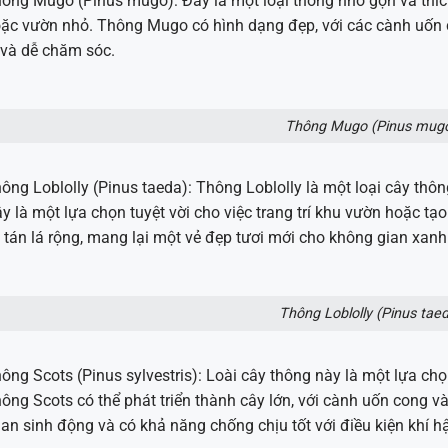
ông Mugo (Pinus mugo): Đây là một loại thông nhỏ gọn và thíc
ặc vườn nhỏ. Thông Mugo có hình dạng đẹp, với các cành uốn c
 và dễ chăm sóc.
Thông Mugo (Pinus mug
ông Loblolly (Pinus taeda): Thông Loblolly là một loại cây th
y là một lựa chọn tuyệt vời cho việc trang trí khu vườn hoặc t
 tán lá rộng, mang lại một vẻ đẹp tươi mới cho không gian xanh
Thông Loblolly (Pinus tae
ông Scots (Pinus sylvestris): Loài cây thông này là một lựa chọ
ông Scots có thể phát triển thành cây lớn, với cành uốn cong 
an sinh động và có khả năng chống chịu tốt với điều kiện khí h