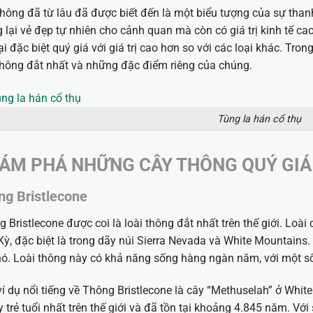
hông đã từ lâu đã được biết đến là một biểu tượng của sự than
lại vẻ đẹp tự nhiên cho cảnh quan mà còn có giá trị kinh tế cao.
ại đặc biệt quý giá với giá trị cao hơn so với các loại khác. Tron
thông đắt nhất và những đặc điểm riêng của chúng.
Tùng la hán cổ thụ
ÁM PHÁ NHỮNG CÂY THÔNG QUÝ GIÁ
ng Bristlecone
 Bristlecone được coi là loài thông đắt nhất trên thế giới. Loà
ỳ, đặc biệt là trong dãy núi Sierra Nevada và White Mountains. 
ó. Loài thông này có khả năng sống hàng ngàn năm, với một số
í dụ nổi tiếng về Thông Bristlecone là cây “Methuselah” ở Whit
y trẻ tuổi nhất trên thế giới và đã tồn tại khoảng 4.845 năm. Với