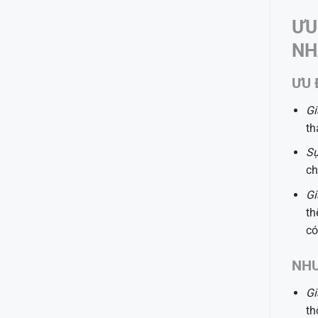
ƯU
NH
ƯU 
Gi
th
Sự
ch
Gi
th
có
NHƯ
Gi
th