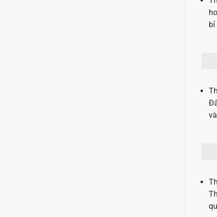
Th
ho
bỉ
Th
Đâ
và
Th
Th
qu