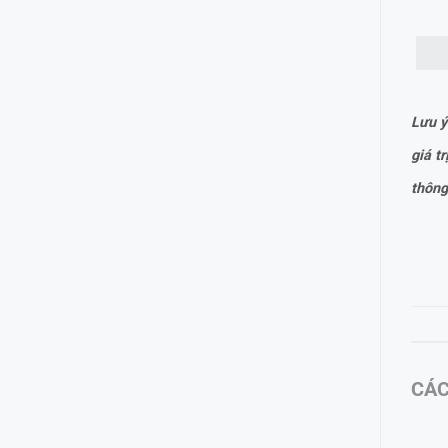
Lưu ý
giá t
thông
CÁC