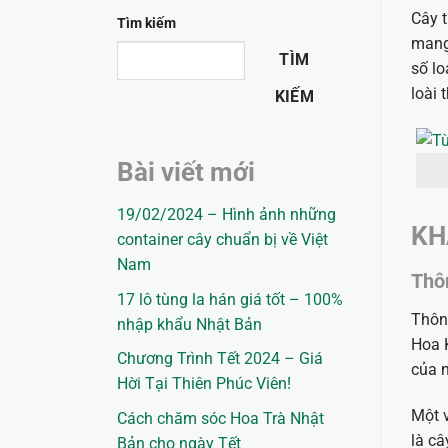
Cây t
Tìm kiếm
mang 
TÌM
số lo
loài 
KIẾM
Bài viết mới
19/02/2024 – Hình ảnh những
KH
container cây chuẩn bị về Việt
Nam
Thô
17 lô tùng la hán giá tốt – 100%
Thông
nhập khẩu Nhật Bản
Hoa K
Chương Trình Tết 2024 – Giá
của n
Hời Tại Thiên Phúc Viên!
Một v
Cách chăm sóc Hoa Trà Nhật
là câ
Bản cho ngày Tết