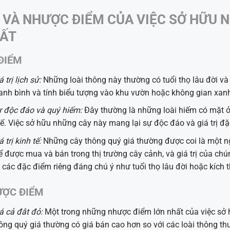
 VÀ NHƯỢC ĐIỂM CỦA VIỆC SỞ HỮU 
ẤT
ĐIỂM
á trị lịch sử:
Những loài thông này thường có tuổi thọ lâu đời và 
anh bình và tính biểu tượng vào khu vườn hoặc không gian xan
 độc đáo và quý hiếm:
Đây thường là những loài hiếm có mặt ở 
ế. Việc sở hữu những cây này mang lại sự độc đáo và giá trị đặc
á trị kinh tế:
Những cây thông quý giá thường được coi là một ngu
ể được mua và bán trong thị trường cây cảnh, và giá trị của chún
 các đặc điểm riêng đáng chú ý như tuổi thọ lâu đời hoặc kích t
ỢC ĐIỂM
á cả đắt đỏ:
Một trong những nhược điểm lớn nhất của việc sở 
ông quý giá thường có giá bán cao hơn so với các loài thông th