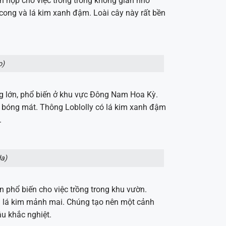
h hợp cho việc trồng trong không gian nhỏ
ong và lá kim xanh đậm. Loài cây này rất bền
o)
ông lớn, phổ biến ở khu vực Đông Nam Hoa Kỳ.
ạo bóng mát. Thông Loblolly có lá kim xanh
đậm
.
da)
n phổ biến cho việc trồng trong khu vườn.
và lá kim mảnh mai. Chúng tạo nên một cảnh
ậu khắc nghiệt.