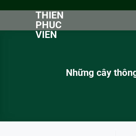
Bỏ
qua
THIEN
nội
PHUC
dung
VIEN
Những cây thông 