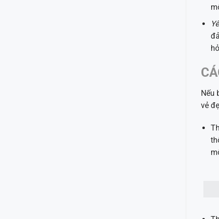
mộ
Yê
đả
hỏ
CÁ
Nếu b
vẻ đẹ
Th
th
mộ