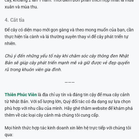
cây, khoảng 2 lần 1 năm. Thời điểm bón phân thích hợp nhất là mùa
xuân và mùa thu.
4. Cắt tỉa
Để cây có diện mạo mới gọn gàng và theo mong muốn của bạn, cần
thực hiện tỉa cành và lá thường xuyên thay vì để cây phát triển tự
nhiên.
Chú ý đến những yếu tố này khi chăm sóc cây thông đen Nhật
Bản sẽ giúp cây phát triển mạnh mẽ và giữ được vẻ đẹp quyến
rũ trong khuôn viên gia đình.
———
Thiên Phúc Viên
là địa chỉ uy tín và đáng tin cậy để mua cây cảnh
từ Nhật Bản. Với số lượng lớn, Quý đối tác có đa dạng sự lựa chọn
phù hợp với nhu cầu của mình. Hãy ghé thăm website để khám phá
thêm về các loại cây cảnh mà chúng tôi cung cấp.
Mọi hình thức hợp tác kinh doanh xin liên hệ trực tiếp với chúng tôi
qua: