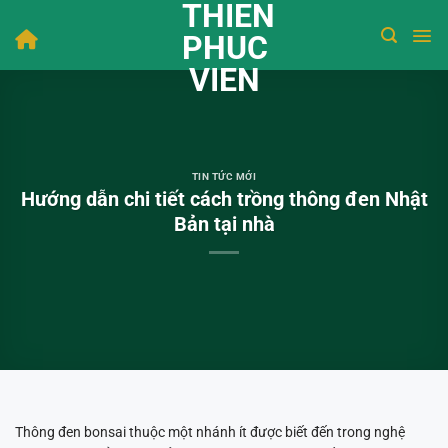
THIEN
Bỏ
qua
PHUC
nội
VIEN
dung
TIN TỨC MỚI
Hướng dẫn chi tiết cách trồng thông đen Nhật
Bản tại nhà
Thông đen bonsai thuộc một nhánh ít được biết đến trong nghệ