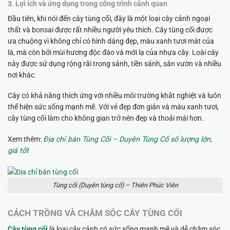
3. Lợi ích và ứng dụng trong công trình cảnh quan
Đầu tiên, khi nói đến cây tùng cối, đây là một loại cây cảnh ngoại
thất và bonsai được rất nhiều người yêu thích. Cây tùng cối được
ưa chuộng vì không chỉ có hình dáng đẹp, màu xanh tươi mát của
lá, mà còn bởi mùi hương độc đáo và mới lạ của nhựa cây. Loài cây
này được sử dụng rộng rãi trong sảnh, tiền sảnh, sân vườn và nhiều
nơi khác.
Cây có khả năng thích ứng với nhiều môi trường khắt nghiệt và luôn
thể hiện sức sống mạnh mẽ. Với vẻ đẹp đơn giản và màu xanh tươi,
cây tùng cối làm cho không gian trở nên đẹp và thoải mái hơn.
Xem thêm:
Địa chỉ bán Tùng Cối – Duyên Tùng Cổ số lượng lớn,
giá tốt
Tùng cối (Duyên tùng cổ) – Thiên Phúc Viên
CÁCH TRỒNG VÀ CHĂM SÓC CÂY TÙNG CỐI
Cây tùng cối
là loại cây cảnh có sức sống mạnh mẽ và dễ chăm sóc,