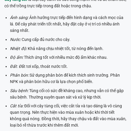
có thể trồng trực tiếp trong đất hoặc trong chậu.
Ánh sáng:
Ảnh hưởng trực tiếp đến hình dạng và cách mọc của
lá. Để cây phát triển tốt nhất, hãy đặt cây ở vị trí có nhiều ánh
sáng nhất.
Nước:
Cung cấp đủ nước cho cây.
Nhiệt độ:
Khả năng chịu nhiệt tốt, từ nóng đến lạnh.
Độ ẩm:
Thích ứng tốt với nhiều mức độ ẩm khác nhau.
Đất: Đ
ất tơi xốp, thoát nước tốt.
Phân bón:
Sử dụng phân bón để kích thích sinh trưởng. Phân
NPK và phân bón hữu cơ là lựa chọn phổ biến.
Sâu bệnh:
Tùng cối có sức đề kháng cao, nhưng vẫn có thể gặp
sâu bệnh. Thường xuyên quan sát và xử lý kịp thời.
Cắt tỉa:
Đối với cây tùng cối, việc cắt tỉa và tạo dáng là vô cùng
quan trọng. Nên thực hiện vào mùa xuân hoặc khi thời tiết
không quá nóng. Đồng thời, hãy thay chậu và đất vào mùa xuân,
loại bỏ rễ thừa trước khi thêm đất mới.