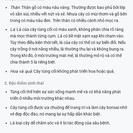
Thân:
Thân gỗ có màu nâu vàng. Thường được bao phủ bởi lớp
vỏ sần sùi, nhiều vết nứt và xẻ. Nhựa cây có mùi thơm và gỗ bên
trong có màu nâu đen. Trên thân có nhiều cành nhỏ mọc ra.
Lá:
Lá của cây tùng cối có màu xanh, không phân chia rõ ràng
mà mọc thành từng cụm. Lá có bề mặt xạm xạp khi chạm vào.
Tùy theo điều kiện thời tiết, lá của cây có thể có sự biến đổi. Nếu
cây trồng ở nơi nắng nhiều, lá thường thu lại và không bung ra.
Trong khi đó, ở môi trường mát mẻ, lá thường mở rộ và có thể
chia thành 5 lá riêng biệt.
Hoa và quả:
Cây tùng cối không phát triển hoa hoặc quả.
2. Đặc điểm sinh thái
Tùng cối thể hiện sự sức sống mạnh mẽ và có khả năng phát
triển ở nhiều môi trường khác nhau.
Cây tùng cối được ưa chuộng để trang trí và làm cây bonsai nhờ
vẻ đẹp độc đáo, nó mang lại sự hấp dẫn khác biệt.
Là loại cây dễ chăm sóc và ít bị tác động của sâu bệnh.