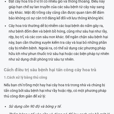
Đặt cây hoa trà ở vị trí có nhiều gió và thông thoáng. Điều này
giúp hạn chế sự lan truyền của các sâu bệnh từ cây này sang
cây khác. Mật độ trồng cây cũng cần được quan tâm để đảm
bảo không có sự cản trở đáng kể đối với lưu thông không khí.
Cây hoa trà thường dễ bị nhiễm các loại bệnh do nấm gây ra,
như bệnh đốm đen và bệnh bồ hóng, cũng như sâu hại như rầy,
rệp, bọ trĩ, và các con sâu non khác. Để ngăn chặn sâu bệnh hại
này, bạn cần thường xuyên kiểm tra cây và loại bỏ những phần
cây bị nhiễm bệnh. Ngoài ra, có thể sử dụng các phương pháp
hữu ích như phun thuốc trừ sâu hại hoặc các biện pháp tự nhiên
như sử dụng chất phòng trừ sâu tự nhiên.
Cách điều trị sâu bệnh hại tấn công cây hoa trà
1.Cách xử lý bằng thủ công
Nếu bạn chỉ trồng một hay hai cây hoa trà trong nhà và chúng bị
tấn công bởi sâu bệnh hại như rầy hoặc rệp, có một phương pháp
thủ công đơn giản để xử lý:
Sử dụng cồn 90 độ và bông y tế.