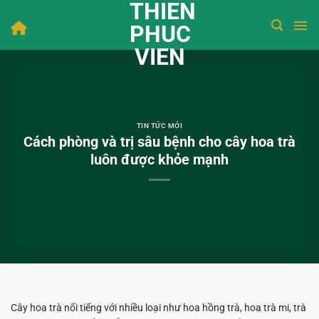
THIEN
Bỏ
qua
PHUC
nội
VIEN
dung
TIN TỨC MỚI
Cách phòng và trị sâu bệnh cho cây hoa trà
luôn được khỏe mạnh
Cây hoa trà nổi tiếng với nhiều loại như hoa hồng trà, hoa trà mi, trà