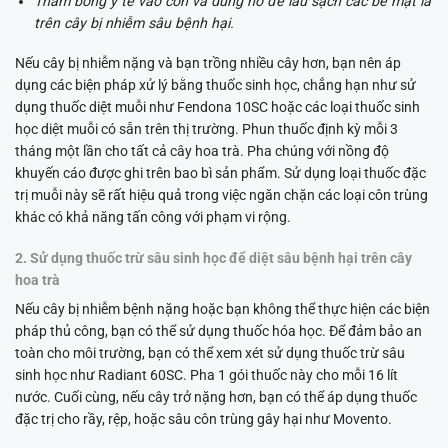
Thấm bông y tế vào cồn và dùng nó để lau sạch các bề mặt lá
trên cây bị nhiễm sâu bệnh hại.
Nếu cây bị nhiễm nặng và bạn trồng nhiều cây hơn, bạn nên áp
dụng các biện pháp xử lý bằng thuốc sinh học, chẳng hạn như sử
dụng thuốc diệt muỗi như Fendona 10SC hoặc các loại thuốc sinh
học diệt muỗi có sẵn trên thị trường. Phun thuốc định kỳ mỗi 3
tháng một lần cho tất cả cây hoa trà. Pha chúng với nồng độ
khuyến cáo được ghi trên bao bì sản phẩm. Sử dụng loại thuốc đặc
trị muỗi này sẽ rất hiệu quả trong việc ngăn chặn các loại côn trùng
khác có khả năng tấn công với phạm vi rộng.
2. Sử dụng thuốc trừ sâu sinh học để diệt sâu bệnh hại trên cây
hoa trà
Nếu cây bị nhiễm bệnh nặng hoặc bạn không thể thực hiện các biện
pháp thủ công, bạn có thể sử dụng thuốc hóa học. Để đảm bảo an
toàn cho môi trường, bạn có thể xem xét sử dụng thuốc trừ sâu
sinh học như Radiant 60SC. Pha 1 gói thuốc này cho mỗi 16 lít
nước. Cuối cùng, nếu cây trở nặng hơn, bạn có thể áp dụng thuốc
đặc trị cho rầy, rệp, hoặc sâu côn trùng gây hại như Movento.