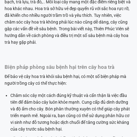
bạch, trà lựu, trà đỏ,.. Mỗi loại cây mang một đặc điểm riêng biệt và
hoa khác nhau. Hoa trà sở hữu vẻ đẹp quyến rũ với sắc hoa rực rỡ,
đã khiến cho nhiều người trầm trồ và yêu thích. Tuy nhiên, việc
chăm sóc cây hoa trà không phải lúc nào cũng dễ dàng, cây cũng
gặp các vấn đề về sâu bệnh. Trong bài viết này, Thiên Phúc Viên sẽ
hướng dẫn về cách phòng và điều trị một số sâu bệnh mà cây hoa
trà hay gặp phải.
Biện pháp phòng sâu bệnh hại trên cây hoa trà
Để bảo vệ cây hoa trà khỏi sâu bệnh hại, có một số biện pháp mà
người trồng cây có thể thực hiện:
Chăm sóc cây một cách đúng kỹ thuật và cẩn thận là việc đầu
tiên để đảm bảo cây luôn khỏe mạnh. Cung cấp đủ dinh dưỡng
và độ ẩm cho cây. Bón phân thường xuyên có thể giúp cây phát
triển mạnh mẽ. Ngoài ra, bạn cũng có thể sử dụng phân hữu cơ
vi sinh như đỗ tương hoặc dịch chuối để tăng cường sức kháng
của cây trước sâu bệnh hại.