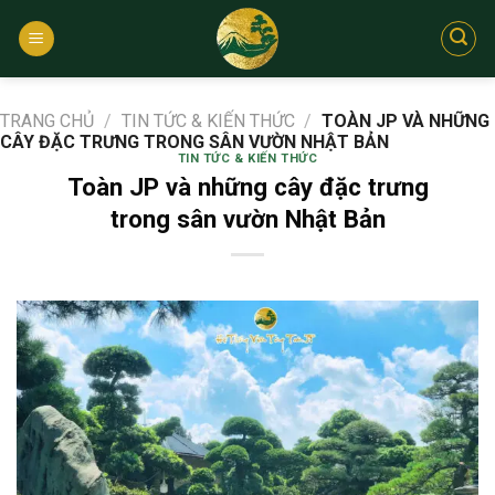
Bỏ
qua
nội
dung
TRANG CHỦ
/
TIN TỨC & KIẾN THỨC
/
TOÀN JP VÀ NHỮNG
CÂY ĐẶC TRƯNG TRONG SÂN VƯỜN NHẬT BẢN
TIN TỨC & KIẾN THỨC
Toàn JP và những cây đặc trưng
trong sân vườn Nhật Bản