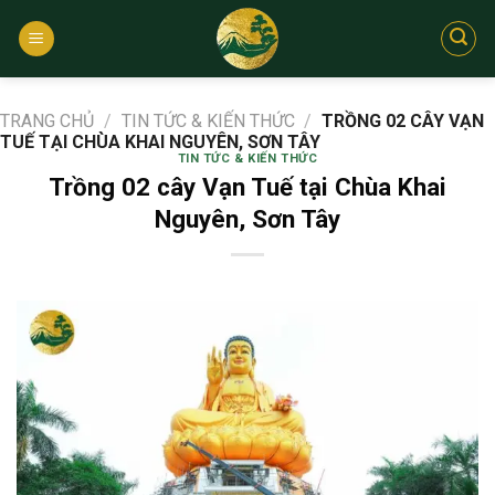
Bỏ
qua
nội
dung
TRANG CHỦ
/
TIN TỨC & KIẾN THỨC
/
TRỒNG 02 CÂY VẠN
TUẾ TẠI CHÙA KHAI NGUYÊN, SƠN TÂY
TIN TỨC & KIẾN THỨC
Trồng 02 cây Vạn Tuế tại Chùa Khai
Nguyên, Sơn Tây