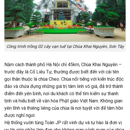
Công trình trồng 02 cây vạn tuế tại Chùa Khai Nguyên, Sơn Tây
Nằm cách thành phố Hà Nội chỉ 45km, Chùa Khai Nguyên –
trước đây là Cổ Liêu Tự, thường được biết đến với cái tên
gọi thân thuộc là chùa Cheo. Chùa nổi tiếng với kiến trúc độc
đáo và chứa đựng những giá trị tâm linh vô giá, đã trở thành
điểm đến yên bình, nơi du khách có thể tìm kiếm sự thanh
tịnh và hiểu biết về văn hóa Phật giáo Việt Nam. Không gian
yên tĩnh và thiêng liêng của chùa là nơi tuyệt vời để tâm hồn
được nghỉ ngơi.
Hệ thống vườn tùng Toàn JP rất vinh dự và tự hào là đơn vị
uy tín góp phần làm đẹp cho không gian cảnh quan của chùa.