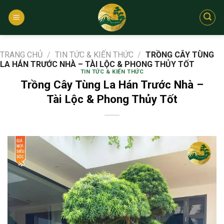
Bỏ
qua
nội
dung
TRANG CHỦ
/
TIN TỨC & KIẾN THỨC
/
TRỒNG CÂY TÙNG
LA HÁN TRƯỚC NHÀ – TÀI LỘC & PHONG THỦY TỐT
TIN TỨC & KIẾN THỨC
Trồng Cây Tùng La Hán Trước Nhà –
Tài Lộc & Phong Thủy Tốt