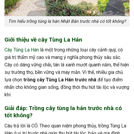
Tìm hiểu trồng tùng la hán Nhật Bản trước nhà có tốt không?
Giới thiệu về cây Tùng La Hán
Cây Tùng La Hán
là một trong những loại cây cảnh quý, có
giá trị thẩm mỹ cao và mang ý nghĩa phong thủy sâu sắc.
Cây có dáng vững chãi, tán lá xanh mướt quanh năm, thể hiện
sự trường thọ, bền vững và may mắn. Vì thế, nhiều gia chủ
lựa chọn
trồng cây Tùng La Hán trước nhà
để tạo điểm
nhấn cho không gian sống, đồng thời thu hút tài lộc và vượng
khí.
Giải đáp: Trồng cây tùng la hán trước nhà có
tốt không?
Câu trả lời là CÓ. Theo quan niệm phong thủy,
trồng Tùng La
Hán ở vị trí trước nhà
giúp thu hút tài lộc, bảo vệ gia đình