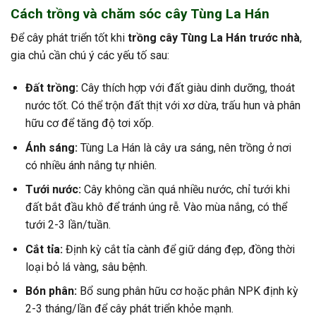
Cách trồng và chăm sóc cây Tùng La Hán
Để cây phát triển tốt khi
trồng cây Tùng La Hán trước nhà
,
gia chủ cần chú ý các yếu tố sau:
Đất trồng:
Cây thích hợp với đất giàu dinh dưỡng, thoát
nước tốt. Có thể trộn đất thịt với xơ dừa, trấu hun và phân
hữu cơ để tăng độ tơi xốp.
Ánh sáng:
Tùng La Hán là cây ưa sáng, nên trồng ở nơi
có nhiều ánh nắng tự nhiên.
Tưới nước:
Cây không cần quá nhiều nước, chỉ tưới khi
đất bắt đầu khô để tránh úng rễ. Vào mùa nắng, có thể
tưới 2-3 lần/tuần.
Cắt tỉa:
Định kỳ cắt tỉa cành để giữ dáng đẹp, đồng thời
loại bỏ lá vàng, sâu bệnh.
Bón phân:
Bổ sung phân hữu cơ hoặc phân NPK định kỳ
2-3 tháng/lần để cây phát triển khỏe mạnh.